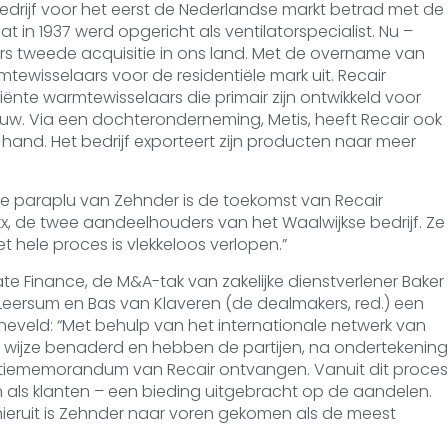
bedrijf voor het eerst de Nederlandse markt betrad met de
t in 1937 werd opgericht als ventilatorspecialist. Nu –
s tweede acquisitie in ons land. Met de overname van
rmtewisselaars voor de residentiële mark uit. Recair
iënte warmtewisselaars die primair zijn ontwikkeld voor
ouw. Via een dochteronderneming, Metis, heeft Recair ook
hand. Het bedrijf exporteert zijn producten naar meer
de paraplu van Zehnder is de toekomst van Recair
kx, de twee aandeelhouders van het Waalwijkse bedrijf. Ze
et hele proces is vlekkeloos verlopen.”
ate Finance, de M&A-tak van zakelijke dienstverlener Baker
n Leersum en Bas van Klaveren (de dealmakers, red.) een
eijneveld: “Met behulp van het internationale netwerk van
me wijze benaderd en hebben de partijen, na ondertekening
atiememorandum van Recair ontvangen. Vanuit dit proces
als klanten – een bieding uitgebracht op de aandelen.
 hieruit is Zehnder naar voren gekomen als de meest