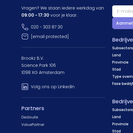
Vragen? We staan iedere werkdag van
09:00 - 17:30
voor je klaar.
Aanmel
020 - 303 87 30
[email protected]
Bedrijv
Subsectors
Land
Brookz B.V.
Provincie
Science Park 106
Stad
1098 XG Amsterdam
Type over
Fase bedrij
Volg ons op LinkedIn
Bedrijv
Partners
Subsectors
Land
Dealsuite
Provincie
ValuePartner
Stad