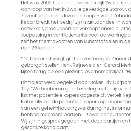
Het was 2002 toen het oorspronkelijk Zwitserse 
aankoop van het in Zwolle gevestigde StorkAir, da
zeventien jaar na deze aankoop – volgt Zehnder
Recair breidt het bedrijf zijn marktaandeel in wa
ontwikkelt, produceert en verkoopt energie-effic
toepassing in ventilatie-units voor de woningb
zelf het thermovormen van kunststofdelen in de 
dan 25 landen.
“De toekomst vergt grote investeringen. Onder 
geborgd”, stellen Henk Reijneveld en Gerard Mer
kijken terug op een plezierig overnametraject: “H
Dit traject werd begeleid door Baker Tilly Corpor
Tilly. “We hebben in goed overleg met Lorijn va
lijst met potentiële kopers opgesteld”, vertelt R
Baker Tilly zijn de potentiële kopers op anonie
van een geheimhoudingsverklaring, het inform
hebben meerdere partijen – zowel concurrenten 
Wij zijn in gesprek gegaan met deze partijen en
geschikte kandidaat.”