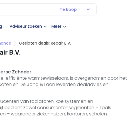
Te koop
g
Adviseur zoeken
Meer
inance
Gesloten deals: Recair B.V.
ir B.V.
tserse Zehnder
ie-efficiënte warmtewisselaars, is overgenomen door het
ocaten en De Jong & Laan leverden dealadvies en
ducenten van radiatoren, koelsystemen en
drijf bedient zowel consumentensegmenten – zoals
en – waaronder ziekenhuizen, kantoren, scholen,