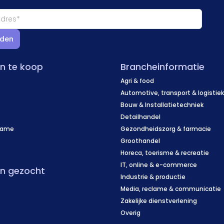
den
en te koop
Brancheinformatie
Agri & food
Automotive, transport & logistie
Bouw & Installatietechniek
Detailhandel
name
Gezondheidszorg & farmacie
f
Groothandel
Horeca, toerisme & recreatie
IT, online & e-commerce
en gezocht
Industrie & productie
Media, reclame & communicatie
Zakelijke dienstverlening
Overig