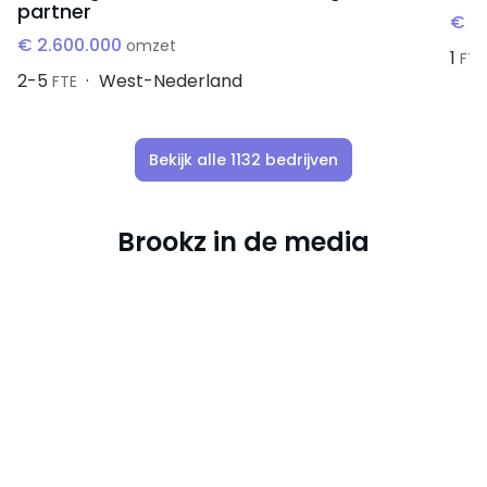
partner
€ 3
€ 2.600.000
omzet
1
FTE
2-5
West-Nederland
FTE
Bekijk alle 1132 bedrijven
Brookz in de media