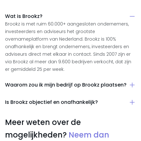
Wat is Brookz?
Brookz is met ruim 60.000+ aangesloten ondernemers,
investeerders en adviseurs het grootste
overnameplatform van Nederland. Brookz is 100%
onafhankelijk en brengt ondernemers, investeerders en
adviseurs direct met elkaar in contact. Sinds 2007 zijn er
via Brookz al meer dan 9.600 bedrijven verkocht, dat zijn
er gemiddeld 25 per week.
Waarom zou ik mijn bedrijf op Brookz plaatsen?
Brookz is het grootste overnameplatform van Nederland
Is Brookz objectief en onafhankelijk?
met veruit het grootste bereik onder potentiële kopers. Er
zijn ruim 60.000+ ondernemers, investeerders en
Ja. Brookz is een volledig zelfstandig en 100% onafhankelijk
adviseurs bij Brookz aangesloten. Je bereikt via Brookz
Meer weten over de
platform. Wij werken als marktautoriteit samen met ruim
dan ook het grootste bedrijfsovername-netwerk van
95% van alle fusie- & overnamekantoren in Nederland.
mogelijkheden?
Neem dan
Nederland.