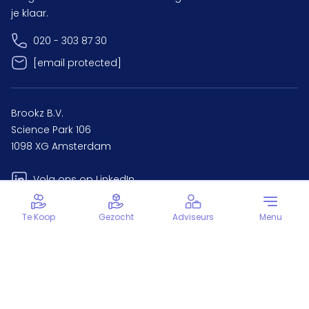
je klaar.
020 - 303 87 30
[email protected]
Brookz B.V.
Science Park 106
1098 XG Amsterdam
Volg ons op LinkedIn
Te Koop
Gezocht
Adviseurs
Menu
Partners
Dealsuite
ValuePartner
Boeken & magazine