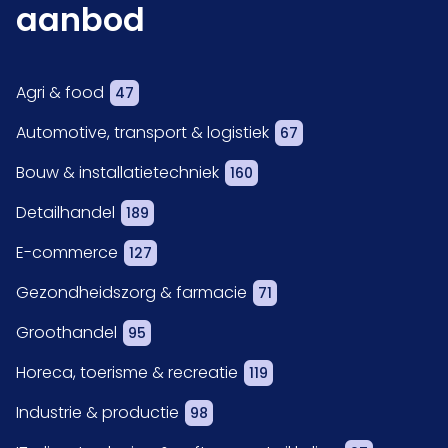
aanbod
Agri & food
47
Automotive, transport & logistiek
67
Bouw & installatietechniek
160
Detailhandel
189
E-commerce
127
Gezondheidszorg & farmacie
71
Groothandel
95
Horeca, toerisme & recreatie
119
Industrie & productie
98