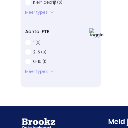
Klein bedrijf
(0)
Startup
Meer types
(0)
Bedrijven in neergang
(0)
Aantal FTE
1
(0)
2-5
(0)
6-10
(1)
11-20
Meer types
(0)
21-50
(0)
51-100
(0)
101+
(0)
Meld 