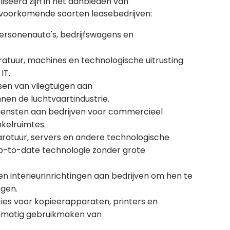
liseerd zijn in het aanbieden van
eelvoorkomende soorten leasebedrijven:
personenauto's, bedrijfswagens en
ratuur, machines en technologische uitrusting
IT.
asen van vliegtuigen aan
nen de luchtvaartindustrie.
diensten aan bedrijven voor commercieel
kelruimtes.
ratuur, servers en andere technologische
 up-to-date technologie zonder grote
en interieurinrichtingen aan bedrijven om hen te
ngen.
ties voor kopieerapparaten, printers en
elmatig gebruikmaken van