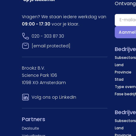
Ontvang 
Vragen? We staan iedere werkdag van
09:00 - 17:30
voor je klaar.
Aanmel
020 - 303 87 30
[email protected]
Bedrijv
Subsectors
Land
Brookz B.V.
Provincie
Science Park 106
Stad
1098 XG Amsterdam
Type over
Fase bedrij
Volg ons op LinkedIn
Bedrijv
Partners
Subsectors
Land
Dealsuite
Provincie
ValuePartner