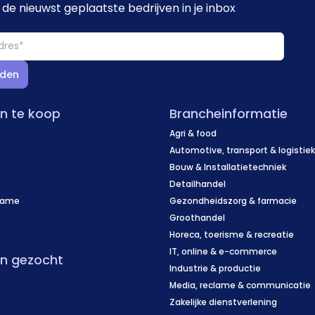
de nieuwst geplaatste bedrijven in je inbox
den
en te koop
Brancheinformatie
Agri & food
Automotive, transport & logistie
Bouw & Installatietechniek
Detailhandel
name
Gezondheidszorg & farmacie
f
Groothandel
Horeca, toerisme & recreatie
IT, online & e-commerce
en gezocht
Industrie & productie
Media, reclame & communicatie
Zakelijke dienstverlening