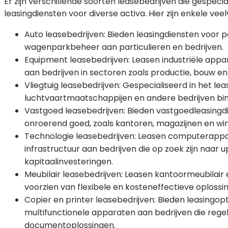
Er zijn verschillende soorten leasebedrijven die gespecia
leasingdiensten voor diverse activa. Hier zijn enkele v
Auto leasebedrijven: Bieden leasingdiensten voor 
wagenparkbeheer aan particulieren en bedrijven.
Equipment leasebedrijven: Leasen industriële appa
aan bedrijven in sectoren zoals productie, bouw en 
Vliegtuig leasebedrijven: Gespecialiseerd in het le
luchtvaartmaatschappijen en andere bedrijven bin
Vastgoed leasebedrijven: Bieden vastgoedleasing
onroerend goed, zoals kantoren, magazijnen en win
Technologie leasebedrijven: Leasen computerappa
infrastructuur aan bedrijven die op zoek zijn naar
kapitaalinvesteringen.
Meubilair leasebedrijven: Leasen kantoormeubilair 
voorzien van flexibele en kosteneffectieve oplossi
Copier en printer leasebedrijven: Bieden leasingop
multifunctionele apparaten aan bedrijven die reg
documentoplossingen.