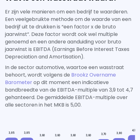
Er zijn vele manieren om een bedrijf te waarderen.
Een veelgebruikte methode om de waarde van een
bedrijf uit te drukken is “een factor x de bruto
jaarwinst”. Deze factor wordt ook wel multiple
genoemd en een andere aanduiding voor bruto
jaarwinst is EBITDA (Earnings Before Interest Taxes
Depreciation and Amortisation).
In de sector automotive, waartoe een wasstraat
behoort, wordt volgens de
Brookz Overname
Barometer
op dit moment een indicatieve
bandbreedte van de EBITDA-multiple van 3,9 tot 4,7
gehanteerd. De gemiddelde EBITDA-multiple over
alle sectoren in het MKB is 5,00.
4,10
3,85
3,85
3,80
3,70
3,60
3,60
3,60
3,60