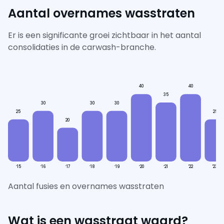
Aantal overnames wasstraten
Er is een significante groei zichtbaar in het aantal
consolidaties in de carwash-branche.
40
40
35
30
30
30
25
25
20
‘15
‘16
‘17
‘18
‘19
‘20
‘21
'22
'23
Aantal fusies en overnames wasstraten
Wat is een wasstraat waard?