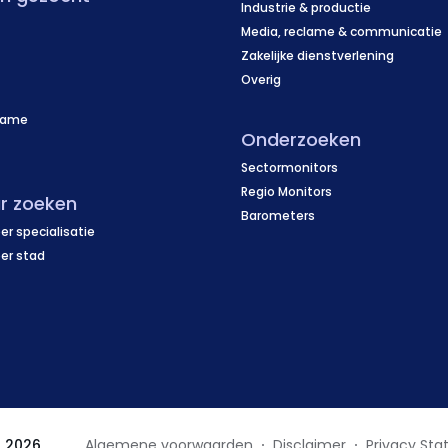
Industrie & productie
Media, reclame & communicatie
Zakelijke dienstverlening
Overig
name
Onderzoeken
f
Sectormonitors
Regio Monitors
r zoeken
Barometers
er specialisatie
per stad
z 2026
Algemene voorwaarden
Disclaimer
Privacy St