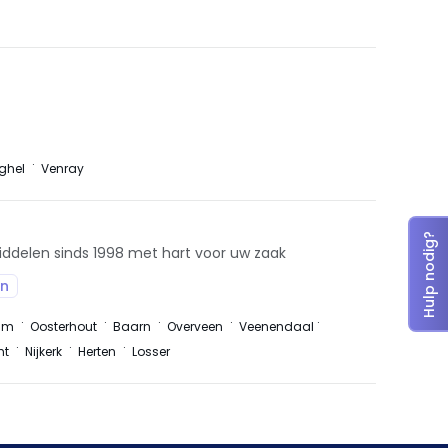
ghel
Venray
Hulp nodig?
delen sinds 1998 met hart voor uw zaak
on
am
Oosterhout
Baarn
Overveen
Veenendaal
ht
Nijkerk
Herten
Losser