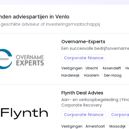
den adviespartijen in Venlo
 geschikte adviseur of investeringsmaatschappij
Overname-Experts
Een succesvolle bedrijfsovernam
Corporate finance
Vestigingen:
Utrecht
Assendelft
H
Harderwijk
Haarlem
Den Haag
Flynth Deal Advies
Aan- en verkoopbegeleiding | Fina
Corporate Recovery
Corporate finance
Corpora
Vestigingen:
Amersfoort
Maasdijk