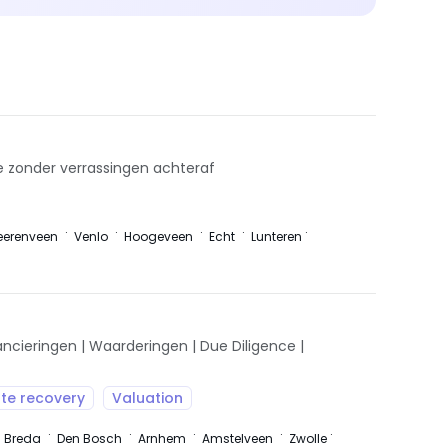
e zonder verrassingen achteraf
eerenveen
Venlo
Hoogeveen
Echt
Lunteren
ncieringen | Waarderingen | Due Diligence |
te recovery
Valuation
Breda
Den Bosch
Arnhem
Amstelveen
Zwolle