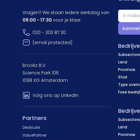
Vragen? We staan iedere werkdag van
09:00 - 17:30
voor je klaar.
Aanmel
020 - 303 87 30
[email protected]
Bedrijv
Subsectors
Land
Brookz B.V.
Provincie
Science Park 106
Stad
1098 XG Amsterdam
Type over
Fase bedrij
Volg ons op LinkedIn
Bedrijv
Partners
Subsectors
Land
Dealsuite
Provincie
ValuePartner