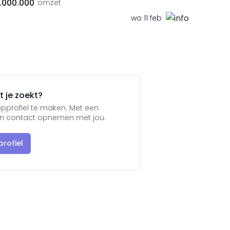
.000.000
omzet
wo 11 feb
 je zoekt?
pprofiel te maken. Met een
jen contact opnemen met jou.
rofiel