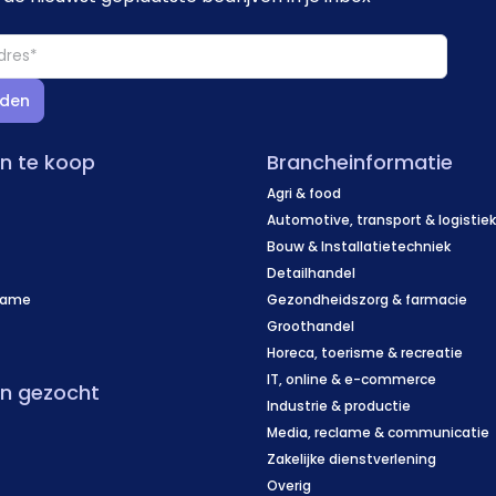
den
en te koop
Brancheinformatie
Agri & food
Automotive, transport & logistie
Bouw & Installatietechniek
Detailhandel
name
Gezondheidszorg & farmacie
f
Groothandel
Horeca, toerisme & recreatie
IT, online & e-commerce
en gezocht
Industrie & productie
Media, reclame & communicatie
Zakelijke dienstverlening
Overig