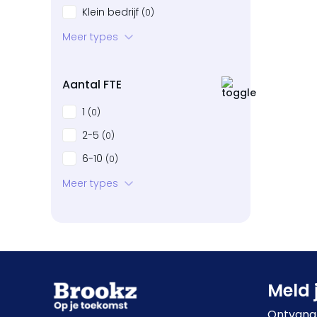
Klein bedrijf
(0)
Startup
Meer types
(0)
Bedrijven in neergang
(0)
Aantal FTE
1
(0)
2-5
(0)
6-10
(0)
11-20
Meer types
(0)
21-50
(1)
51-100
(0)
101+
(0)
Meld 
Ontvang 