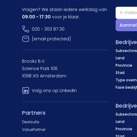
Vragen? We staan iedere werkdag van
09:00 - 17:30
voor je klaar.
Aanmel
020 - 303 87 30
[email protected]
Bedrijv
Subsectors
Land
Brookz B.V.
Provincie
Science Park 106
Stad
1098 XG Amsterdam
Type over
Fase bedrij
Volg ons op LinkedIn
Bedrijv
Partners
Subsectors
Land
Dealsuite
Provincie
ValuePartner
Stad