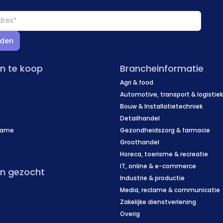
den
en te koop
Brancheinformatie
Agri & food
Automotive, transport & logistie
Bouw & Installatietechniek
Detailhandel
name
Gezondheidszorg & farmacie
f
Groothandel
Horeca, toerisme & recreatie
IT, online & e-commerce
en gezocht
Industrie & productie
Media, reclame & communicatie
Zakelijke dienstverlening
Overig