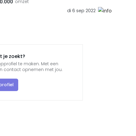
00.000
omzet
di 6 sep 2022
 je zoekt?
pprofiel te maken. Met een
jen contact opnemen met jou.
rofiel