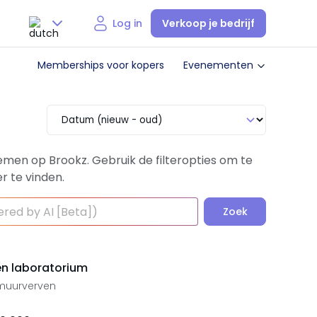
Verkoop je bedrijf
Log in
Nederlands
Memberships voor kopers
Evenementen
English
emen op Brookz. Gebruik de filteropties om te
r te vinden.
Zoek
en laboratorium
 muurverven