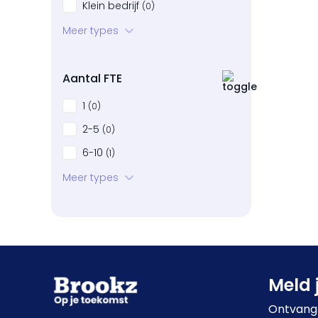
Klein bedrijf
(0)
Startup
Meer types
(0)
Bedrijven in neergang
(0)
Aantal FTE
1
(0)
2-5
(0)
6-10
(1)
11-20
Meer types
(0)
21-50
(0)
51-100
(0)
101+
(0)
Meld 
Ontvang 