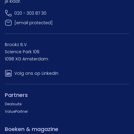
je klaar.
020 - 303 87 30
[email protected]
Brookz B.V.
Science Park 106
1098 XG Amsterdam
Volg ons op LinkedIn
Partners
Dealsuite
ValuePartner
Boeken & magazine