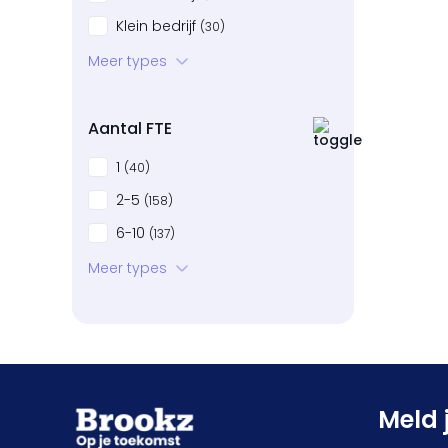
Klein bedrijf
(30)
Startup
Meer types
(11)
Bedrijven in neergang
(25)
Aantal FTE
1
(40)
2-5
(158)
6-10
(137)
11-20
Meer types
(129)
21-50
(102)
51-100
(25)
101+
(13)
Meld 