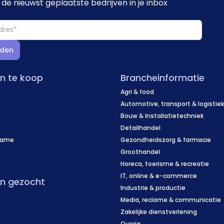
de nieuwst geplaatste bedrijven in je inbox
den
en te koop
Brancheinformatie
Agri & food
Automotive, transport & logistie
Bouw & Installatietechniek
Detailhandel
name
Gezondheidszorg & farmacie
f
Groothandel
Horeca, toerisme & recreatie
IT, online & e-commerce
en gezocht
Industrie & productie
Media, reclame & communicatie
Zakelijke dienstverlening
Overig