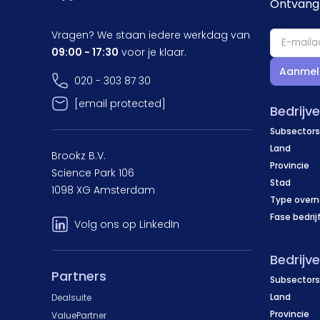
Ontvang 
Vragen? We staan iedere werkdag van
09:00 - 17:30
voor je klaar.
Aanmel
020 - 303 87 30
[email protected]
Bedrijv
Subsectors
Land
Brookz B.V.
Provincie
Science Park 106
Stad
1098 XG Amsterdam
Type over
Fase bedrij
Volg ons op LinkedIn
Bedrijv
Partners
Subsectors
Land
Dealsuite
Provincie
ValuePartner