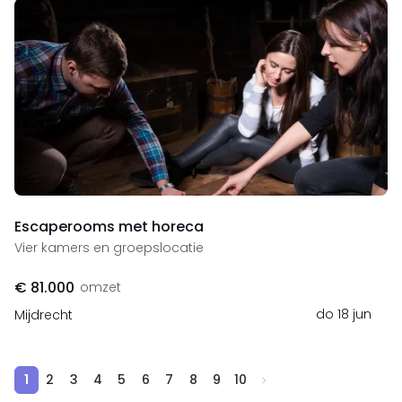
Escaperooms met horeca
Vier kamers en groepslocatie
€ 81.000
omzet
do 18 jun
Mijdrecht
1
2
3
4
5
6
7
8
9
10