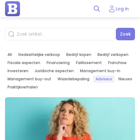
Log in
Zoek
All
Gedeeltelijke verkoop
Bedrijf kopen
Bedrijf verkopen
Fiscale aspecten
Financiering
Faillissement
Franchise
Investeren
Juridische aspecten
Management buy-in
Management buy-out
Waardebepaling
Adviseur
Nieuws
Praktijkverhalen