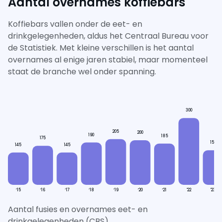
Aantal overnames koffiebars
Koffiebars vallen onder de eet- en
drinkgelegenheden, aldus het Centraal Bureau voor
de Statistiek. Met kleine verschillen is het aantal
overnames al enige jaren stabiel, maar momenteel
staat de branche wel onder spanning.
300
205
200
190
185
175
155
145
145
‘15
‘16
‘17
‘18
‘19
‘20
‘21
'22
'23
Aantal fusies en overnames eet- en
drinkgelegenheden (CBS)