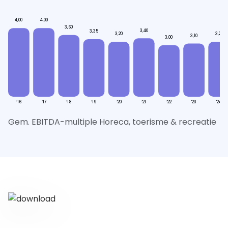
4,00
4,00
3,60
3,40
3,35
3,20
3,20
3,10
3,00
‘16
‘17
‘18
‘19
‘20
‘21
‘22
'23
'24
Gem. EBITDA-multiple Horeca, toerisme & recreatie