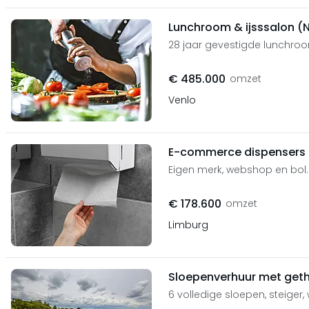
Lunchroom & ijsssalon (
28 jaar gevestigde lunchr
€ 485.000
omzet
Venlo
E-commerce dispensers e
Eigen merk, webshop en bol
€ 178.600
omzet
Limburg
Sloepenverhuur met get
6 volledige sloepen, steiger