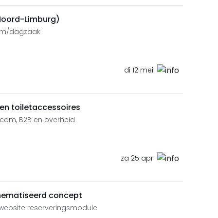
Noord-Limburg)
oom/dagzaak
di 12 mei
n toiletaccessoires
.com, B2B en overheid
za 25 apr
hematiseerd concept
, website reserveringsmodule