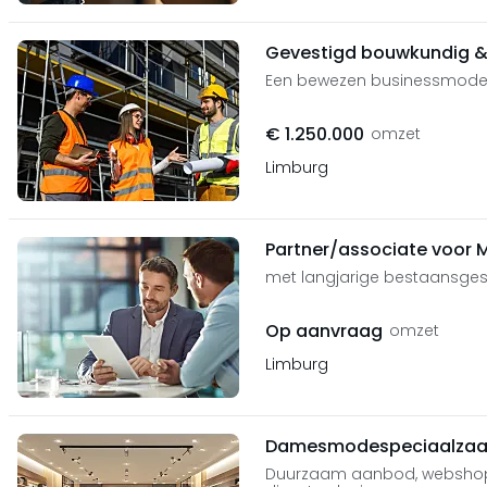
Gevestigd bouwkundig &
Een bewezen businessmodel 
€ 1.250.000
omzet
Limburg
Partner/associate voor
met langjarige bestaansges
Op aanvraag
omzet
Limburg
Damesmodespeciaalzaak
Duurzaam aanbod, webshop 