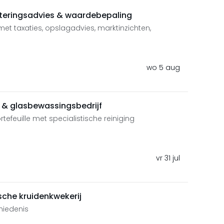
esteringsadvies & waardebepaling
et taxaties, opslagadvies, marktinzichten,
wo 5 aug
& glasbewassingsbedrijf
tefeuille met specialistische reiniging
vr 31 jul
che kruidenkwekerij
hiedenis