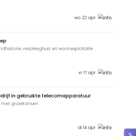
wo 22 apr
oep
ndhistorie, verpleeghuis en woonexploitatie
vr 17 apr
drijf in gebruikte telecomapparatuur
 met groeikansen
di 14 apr