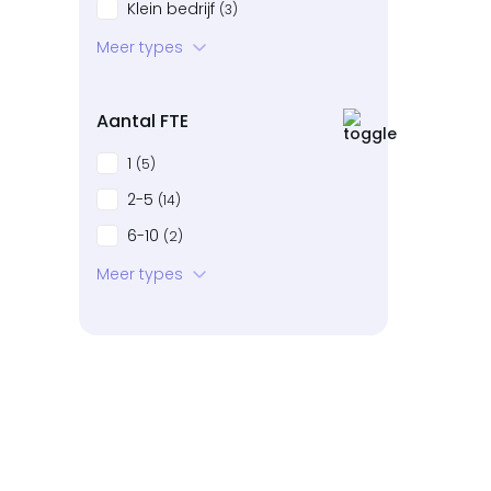
Klein bedrijf
(3)
Startup
Meer types
(2)
Bedrijven in neergang
(0)
Aantal FTE
1
(5)
2-5
(14)
6-10
(2)
11-20
Meer types
(0)
21-50
(1)
51-100
(0)
101+
(0)