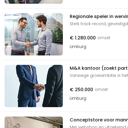
Regionale speler in werv
Sterk track record, gevestig
€ 1.280.000
omzet
Limburg
M&A kantoor (zoekt part
Vanwege groeiambitie is het
€ 250.000
omzet
Limburg
Conceptstore voor man
Met webshop en uitgekiend 