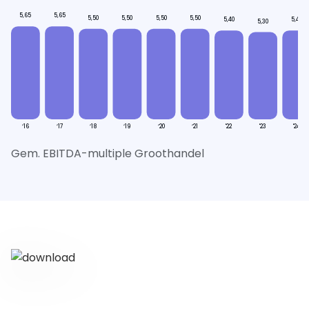
5,65
5,65
5,50
5,50
5,50
5,50
5,40
5,40
5,30
‘16
‘17
‘18
‘19
‘20
‘21
'22
'23
'24
Gem. EBITDA-multiple Groothandel