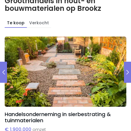
Groothandels in hout- en
bouwmaterialen op Brookz
Te koop
Verkocht
Handelsonderneming in sierbestrating &
tuinmaterialen
€ 1.900.000
omzet