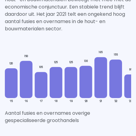
economische conjunctuur. Een stabiele trend blijft
daardoor uit. Het jaar 2021 telt een ongekend hoog
aantal fusies en overnames in de hout- en
bouwmaterialen sector.
165
155
150
130
125
125
120
105
95
‘15
‘16
‘17
‘18
‘19
‘20
‘21
'22
'23
Aantal fusies en overnames overige
gespecialiseerde groothandels