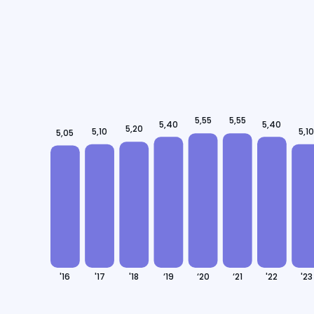
5,55
5,55
5,40
5,40
5,20
5,10
5,1
5,05
'16
'17
'18
‘19
‘20
‘21
'22
'23