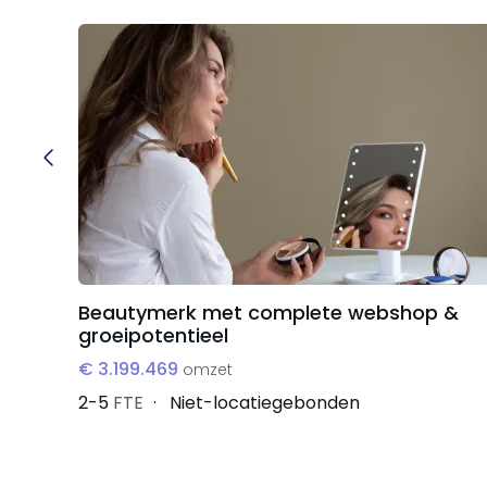
Beautymerk met complete webshop &
groeipotentieel
€ 3.199.469
omzet
2-5
FTE
Niet-locatiegebonden