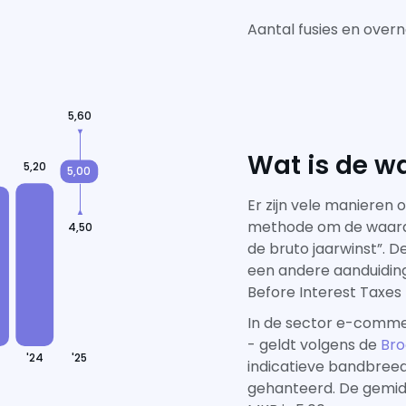
Aantal fusies en ove
5,60
Wat is de w
5,20
0
5,00
Er zijn vele manieren 
methode om de waarde 
4,50
de bruto jaarwinst”. 
een andere aanduiding
Before Interest Taxes
In de sector e-comm
- geldt volgens de
Bro
'24
'25
indicatieve bandbreed
gehanteerd. De gemidd