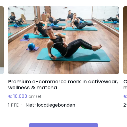
Premium e-commerce merk in activewear,
O
wellness & matcha
m
€ 10.000
€
omzet
1
FTE
Niet-locatiegebonden
2