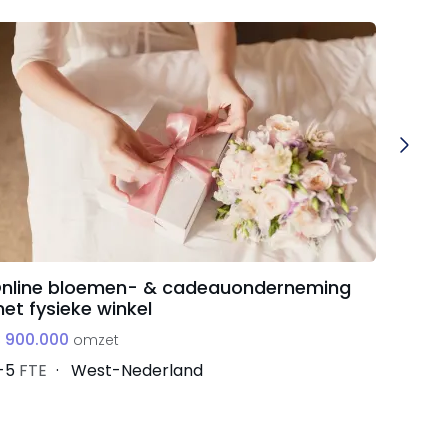
nline bloemen- & cadeauonderneming
E-com
et fysieke winkel
artike
 900.000
€ 266
omzet
-5
FTE
West-Nederland
2-5
FT