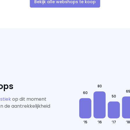
Bekijk alle webshops te koop
ops
80
6
60
50
stiek
op dit moment
En de aantrekkelijkheid
‘15
‘16
‘17
‘18