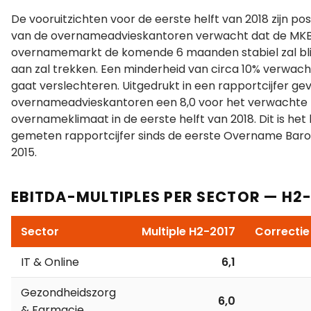
De vooruitzichten voor de eerste helft van 2018 zijn posi
van de overnameadvieskantoren verwacht dat de MK
overnamemarkt de komende 6 maanden stabiel zal blij
aan zal trekken. Een minderheid van circa 10% verwac
gaat verslechteren. Uitgedrukt in een rapportcijfer ge
overnameadvieskantoren een 8,0 voor het verwachte
overnameklimaat in de eerste helft van 2018. Dit is het
gemeten rapportcijfer sinds de eerste Overname Bar
2015.
EBITDA-MULTIPLES PER SECTOR — H2
Sector
Multiple H2-2017
Correctie 
IT & Online
6,1
Gezondheidszorg
6,0
& Farmacie