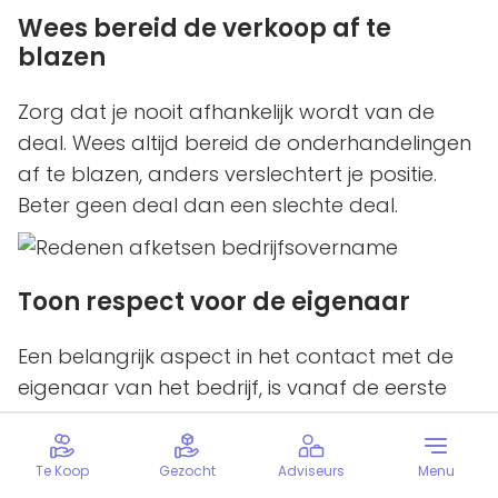
Wees bereid de verkoop af te
blazen
Zorg dat je nooit afhankelijk wordt van de
deal. Wees altijd bereid de onderhandelingen
af te blazen, anders verslechtert je positie.
Beter geen deal dan een slechte deal.
Toon respect voor de eigenaar
Een belangrijk aspect in het contact met de
eigenaar van het bedrijf, is vanaf de eerste
ontmoeting aan een goede relatie werken.
Toon respect en win zijn vertrouwen, want hij
Te Koop
Gezocht
Adviseurs
Menu
moet het jou uiteindelijk wel gunnen. Loop