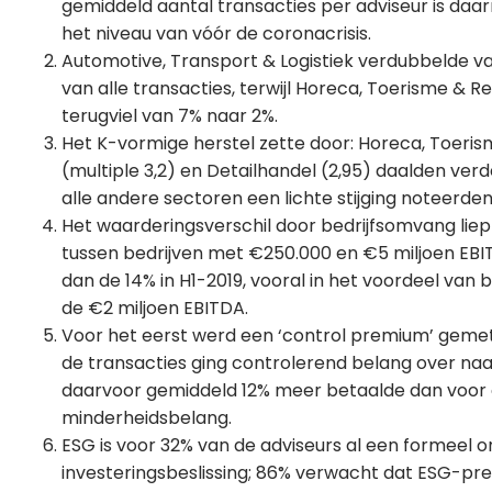
gemiddeld aantal transacties per adviseur is daa
het niveau van vóór de coronacrisis.
Automotive, Transport & Logistiek verdubbelde v
van alle transacties, terwijl Horeca, Toerisme & R
terugviel van 7% naar 2%.
Het K-vormige herstel zette door: Horeca, Toeris
(multiple 3,2) en Detailhandel (2,95) daalden verder
alle andere sectoren een lichte stijging noteerden
Het waarderingsverschil door bedrijfsomvang liep
tussen bedrijven met €250.000 en €5 miljoen EBI
dan de 14% in H1-2019, vooral in het voordeel van 
de €2 miljoen EBITDA.
Voor het eerst werd een ‘control premium’ gemete
de transacties ging controlerend belang over naa
daarvoor gemiddeld 12% meer betaalde dan voor
minderheidsbelang.
ESG is voor 32% van de adviseurs al een formeel 
investeringsbeslissing; 86% verwacht dat ESG-pre