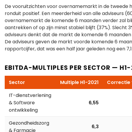
De vooruitzichten voor overnamemarkt in de tweede hel
ronduit positief. Een meerderheid van alle adviseurs (
overnamemarkt de komende 6 maanden verder zal bli
aantrekken of op zijn minst stabiel blijft (37%). Slecht 3
adviseurs denkt dat de markt de komende 6 maanden 
De adviseurs geven de markt voorde komende 6 maand
rapportcijfer, dat was een half jaar geleden nog een 7,1
EBITDA-MULTIPLES PER SECTOR — H1-
Sector
Multiple H1-2021
Correctie 
IT-dienstverlening
& Software
6,55
ontwikkeling
Gezondheidszorg
6,3
& Farmacie