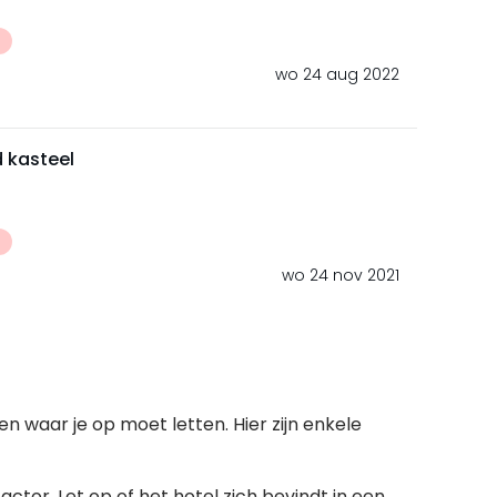
t
wo 24 aug 2022
 kasteel
t
wo 24 nov 2021
en waar je op moet letten. Hier zijn enkele
factor. Let op of het hotel zich bevindt in een