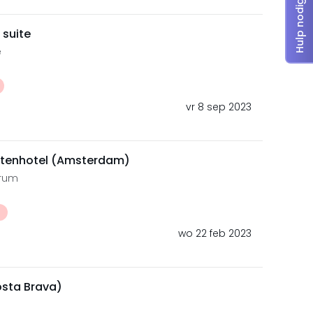
Hulp nodig?
 suite
e
vr 8 sep 2023
ntenhotel (Amsterdam)
trum
t
wo 22 feb 2023
osta Brava)