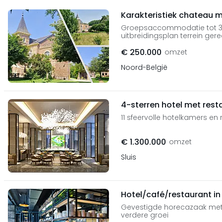
Karakteristiek chateau m
Groepsaccommodatie tot 33 p
uitbreidingsplan terrein ger
€ 250.000
omzet
Noord-België
4-sterren hotel met rest
11 sfeervolle hotelkamers en
€ 1.300.000
omzet
Sluis
Hotel/café/restaurant i
Gevestigde horecazaak met 
verdere groei