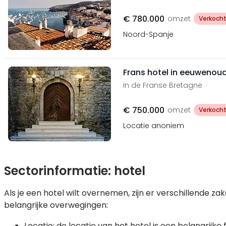
€ 780.000
omzet
Verkoch
Noord-Spanje
Frans hotel in eeuwenoud
In de Franse Bretagne
€ 750.000
omzet
Verkoch
Locatie anoniem
Sectorinformatie: hotel
Als je een hotel wilt overnemen, zijn er verschillende zak
belangrijke overwegingen:
Locatie: de locatie van het hotel is een belangrijke 