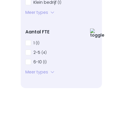
Klein bedrijf
(1)
Startup
Meer types
(0)
Bedrijven in neergang
(0)
Aantal FTE
1
(1)
2-5
(4)
6-10
(1)
11-20
Meer types
(4)
21-50
(0)
51-100
(0)
101+
(0)