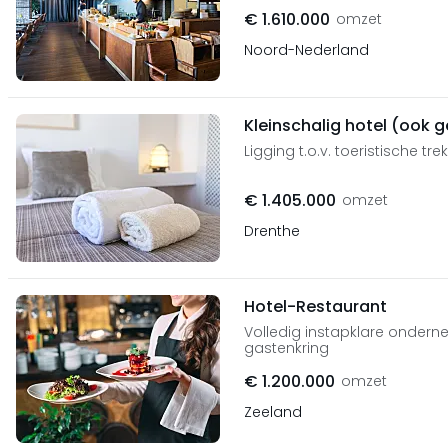
€ 1.610.000
omzet
Noord-Nederland
Kleinschalig hotel (ook 
Ligging t.o.v. toeristische tr
€ 1.405.000
omzet
Drenthe
Hotel-Restaurant
Volledig instapklare ondern
gastenkring
€ 1.200.000
omzet
Zeeland