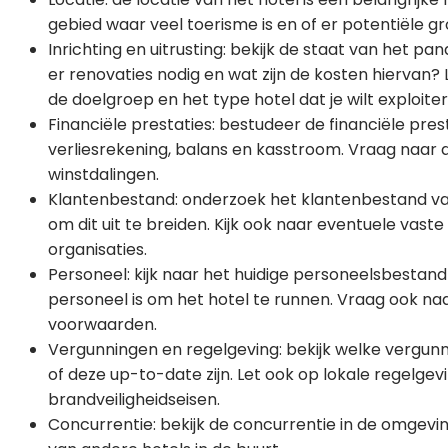
gebied waar veel toerisme is en of er potentiële gro
Inrichting en uitrusting: bekijk de staat van het pand
er renovaties nodig en wat zijn de kosten hiervan? Le
de doelgroep en het type hotel dat je wilt exploiter
Financiële prestaties: bestudeer de financiële pres
verliesrekening, balans en kasstroom. Vraag naar
winstdalingen.
Klantenbestand: onderzoek het klantenbestand van 
om dit uit te breiden. Kijk ook naar eventuele vaste
organisaties.
Personeel: kijk naar het huidige personeelsbestan
personeel is om het hotel te runnen. Vraag ook na
voorwaarden.
Vergunningen en regelgeving: bekijk welke vergunni
of deze up-to-date zijn. Let ook op lokale regelge
brandveiligheidseisen.
Concurrentie: bekijk de concurrentie in de omgevin