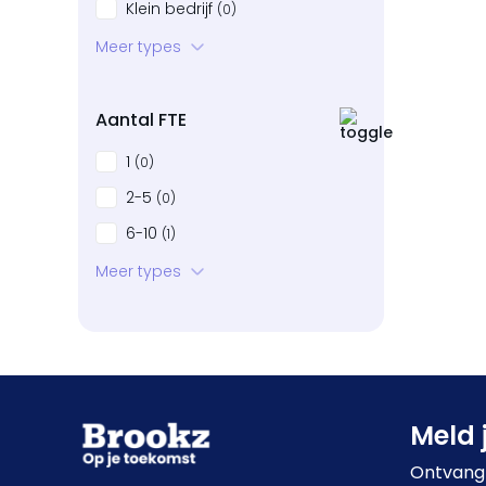
Klein bedrijf
(0)
Startup
Meer types
(0)
Bedrijven in neergang
(0)
Aantal FTE
1
(0)
2-5
(0)
6-10
(1)
11-20
Meer types
(0)
21-50
(0)
51-100
(0)
101+
(0)
Meld 
Ontvang 