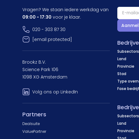
Vragen? We staan iedere werkdag van
09:00 - 17:30
voor je klaar.
Aanmel
020 - 303 87 30
[email protected]
Bedrijv
Subsectors
Land
Brookz B.V.
Provincie
Science Park 106
Stad
1098 XG Amsterdam
Type over
Fase bedrij
Volg ons op LinkedIn
Bedrijv
Partners
Subsectors
Land
Dealsuite
Provincie
ValuePartner
Stad