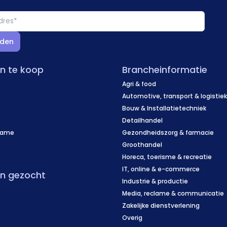
den
en te koop
Brancheinformatie
Agri & food
Automotive, transport & logistie
Bouw & Installatietechniek
Detailhandel
name
Gezondheidszorg & farmacie
f
Groothandel
Horeca, toerisme & recreatie
IT, online & e-commerce
en gezocht
Industrie & productie
Media, reclame & communicatie
Zakelijke dienstverlening
Overig