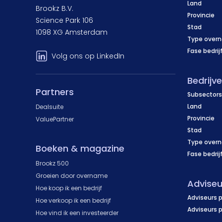
Land
Brookz B.V.
Provincie
Science Park 106
Stad
1098 XG Amsterdam
Type over
Fase bedrij
Volg ons op LinkedIn
Bedrijv
Partners
Subsectors
Land
Dealsuite
Provincie
ValuePartner
Stad
Type over
Boeken & magazine
Fase bedrij
Brookz 500
Groeien door overname
Adviseu
Hoe koop ik een bedrijf
Adviseurs p
Hoe verkoop ik een bedrijf
Adviseurs 
Hoe vind ik een investeerder