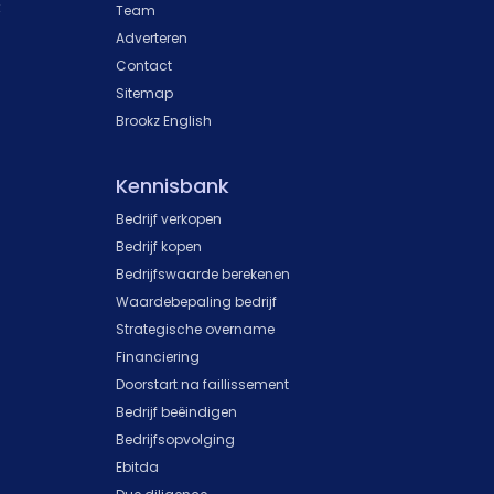
k
Team
Adverteren
Contact
Sitemap
Brookz English
Kennisbank
Bedrijf verkopen
Bedrijf kopen
Bedrijfswaarde berekenen
Waardebepaling bedrijf
Strategische overname
Financiering
Doorstart na faillissement
Bedrijf beëindigen
Bedrijfsopvolging
Ebitda