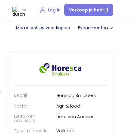
Verkoop je bedrijf
Log in
Nederlands
Memberships voor kopers
Evenementen
English
t
Bedrijf
Horesca Smulders
Sector
Agri & food
Betrokken
Lieke van Aarssen
adviseurs
Type transactie
Verkoop