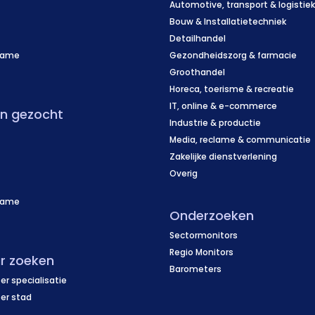
Automotive, transport & logistie
Bouw & Installatietechniek
Detailhandel
name
Gezondheidszorg & farmacie
f
Groothandel
Horeca, toerisme & recreatie
IT, online & e-commerce
en gezocht
Industrie & productie
Media, reclame & communicatie
Zakelijke dienstverlening
Overig
name
Onderzoeken
f
Sectormonitors
Regio Monitors
r zoeken
Barometers
er specialisatie
per stad