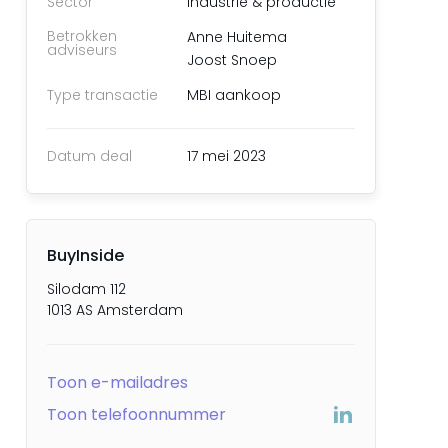
Sector
Industrie & productie
Betrokken
Anne Huitema
adviseurs
Joost Snoep
Type transactie
MBI aankoop
Datum deal
17 mei 2023
e
BuyInside
Silodam 112
1013 AS Amsterdam
Toon e-mailadres
Toon telefoonnummer