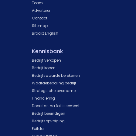
k
Team
Adverteren
Contact
Sitemap
Brookz English
Kennisbank
Bedrijf verkopen
Bedrijf kopen
Bedrijfswaarde berekenen
Waardebepaling bedrijf
Strategische overname
Financiering
Doorstart na faillissement
Bedrijf beëindigen
Bedrijfsopvolging
Ebitda