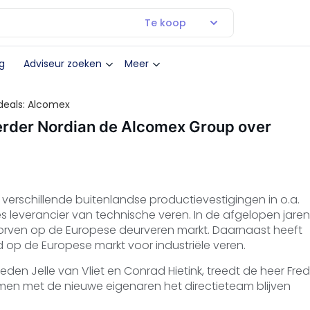
Te koop
g
Adviseur zoeken
Meer
deals: Alcomex
rder Nordian de Alcomex Group over
 verschillende buitenlandse productievestigingen in o.a.
es leverancier van technische veren. In de afgelopen jaren
orven op de Europese deurveren markt. Daarnaast heeft
p de Europese markt voor industriële veren.
den Jelle van Vliet en Conrad Hietink, treedt de heer Fred
amen met de nieuwe eigenaren het directieteam blijven