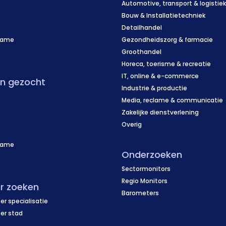
Automotive, transport & logistie
Bouw & Installatietechniek
Detailhandel
name
Gezondheidszorg & farmacie
f
Groothandel
Horeca, toerisme & recreatie
IT, online & e-commerce
en gezocht
Industrie & productie
Media, reclame & communicatie
Zakelijke dienstverlening
Overig
name
Onderzoeken
f
Sectormonitors
Regio Monitors
r zoeken
Barometers
er specialisatie
per stad