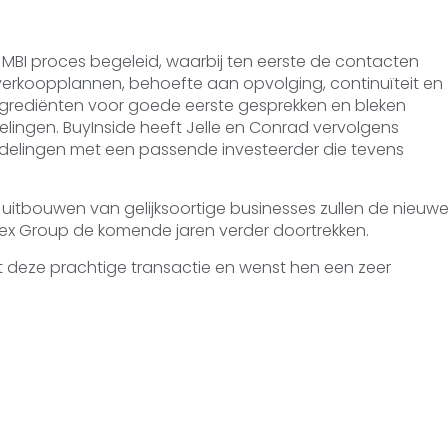
 MBI proces begeleid, waarbij ten eerste de contacten
 verkoopplannen, behoefte aan opvolging, continuïteit en
ingrediënten voor goede eerste gesprekken en bleken
lingen. BuyInside heeft Jelle en Conrad vervolgens
delingen met een passende investeerder die tevens
l uitbouwen van gelijksoortige businesses zullen de nieuw
mex Group de komende jaren verder doortrekken.
et deze prachtige transactie en wenst hen een zeer