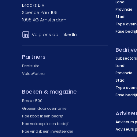
Land
Brookz B.V.
Provincie
Science Park 106
Stad
1098 XG Amsterdam
Type over
Fase bedrij
Volg ons op LinkedIn
Bedrijv
Partners
Subsectors
Land
Dealsuite
Provincie
ValuePartner
Stad
Type over
Boeken & magazine
Fase bedrij
Brookz 500
Groeien door overname
Adviseu
Hoe koop ik een bedrijf
Adviseurs p
Hoe verkoop ik een bedrijf
Adviseurs 
Hoe vind ik een investeerder