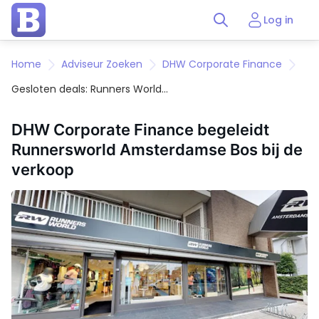
Log in
Home
Adviseur Zoeken
DHW Corporate Finance
Gesloten deals: Runners World
Amsterdamse Bos
DHW Corporate Finance begeleidt
Runnersworld Amsterdamse Bos bij de
verkoop