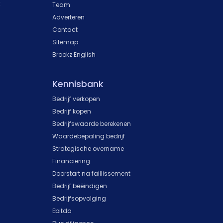
k
Team
Adverteren
Contact
Sitemap
Brookz English
Kennisbank
Bedrijf verkopen
Bedrijf kopen
Bedrijfswaarde berekenen
Waardebepaling bedrijf
Strategische overname
Financiering
Doorstart na faillissement
Bedrijf beëindigen
Bedrijfsopvolging
Ebitda