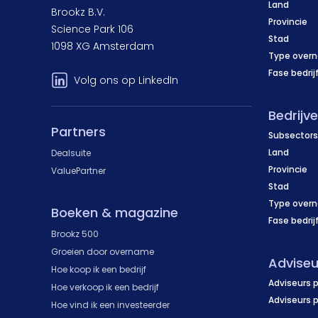
Land
Brookz B.V.
Provincie
Science Park 106
Stad
1098 XG Amsterdam
Type over
Fase bedrij
Volg ons op LinkedIn
Bedrijv
Partners
Subsectors
Land
Dealsuite
Provincie
ValuePartner
Stad
Type over
Boeken & magazine
Fase bedrij
Brookz 500
Groeien door overname
Adviseu
Hoe koop ik een bedrijf
Adviseurs p
Hoe verkoop ik een bedrijf
Adviseurs 
Hoe vind ik een investeerder