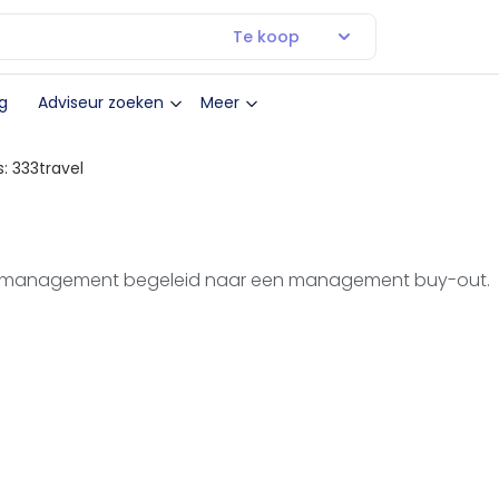
Te koop
g
Adviseur zoeken
Meer
: 333travel
d management begeleid naar een management buy-out.