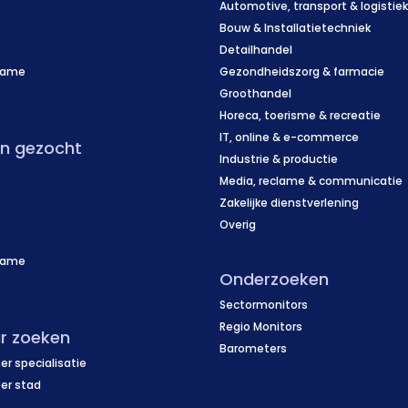
Automotive, transport & logistie
Bouw & Installatietechniek
Detailhandel
name
Gezondheidszorg & farmacie
f
Groothandel
Horeca, toerisme & recreatie
IT, online & e-commerce
en gezocht
Industrie & productie
Media, reclame & communicatie
Zakelijke dienstverlening
Overig
name
Onderzoeken
f
Sectormonitors
Regio Monitors
r zoeken
Barometers
er specialisatie
per stad