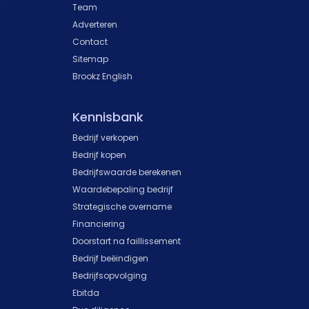
k
Team
Adverteren
Contact
Sitemap
Brookz English
Kennisbank
Bedrijf verkopen
Bedrijf kopen
Bedrijfswaarde berekenen
Waardebepaling bedrijf
Strategische overname
Financiering
Doorstart na faillissement
Bedrijf beëindigen
Bedrijfsopvolging
Ebitda