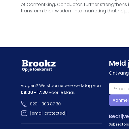
of ContentKing, Conductor, further strengthens it
transform their wisdom into marketing that help
Meld 
Ontvang 
Vragen? We staan iedere werkdag van
09:00 - 17:30
voor je klaar.
Aanmel
020 - 303 87 30
[email protected]
Bedrijv
Subsectors