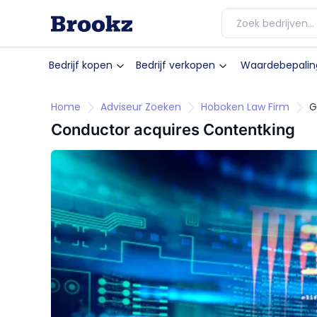
Bedrijf kopen
Bedrijf verkopen
Waardebepalin
Home
Adviseur Zoeken
Hoboken Law Firm
G
Conductor acquires Contentking