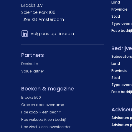
Land
Brookz B.V.
Provincie
Science Park 106
Stad
1098 XG Amsterdam
Type over
Fase bedrij
Volg ons op LinkedIn
Bedrijv
Partners
Subsectors
Land
Dealsuite
Provincie
ValuePartner
Stad
Type over
Boeken & magazine
Fase bedrij
Brookz 500
Groeien door overname
Adviseu
Hoe koop ik een bedrijf
Adviseurs p
Hoe verkoop ik een bedrijf
Adviseurs 
Hoe vind ik een investeerder