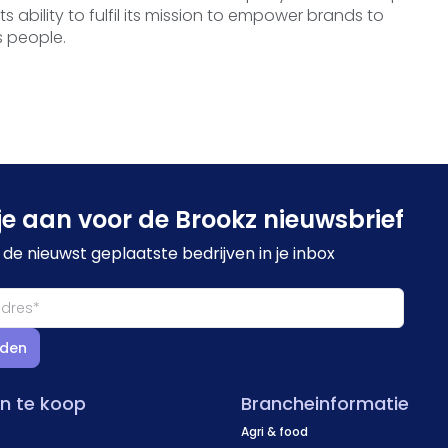
s ability to fulfil its mission to empower brands to
s people.
je aan voor de Brookz nieuwsbrief
de nieuwst geplaatste bedrijven in je inbox
den
en te koop
Brancheinformatie
Agri & food