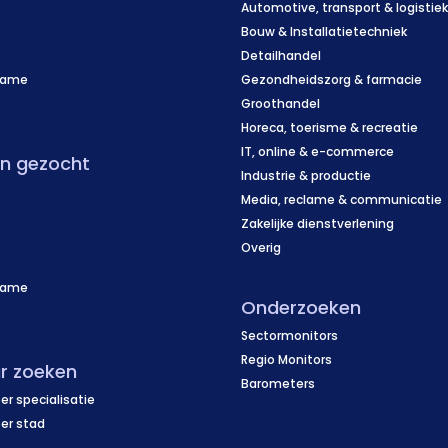
Automotive, transport & logistie
Bouw & Installatietechniek
Detailhandel
name
Gezondheidszorg & farmacie
f
Groothandel
Horeca, toerisme & recreatie
IT, online & e-commerce
en gezocht
Industrie & productie
Media, reclame & communicatie
Zakelijke dienstverlening
Overig
name
Onderzoeken
f
Sectormonitors
Regio Monitors
r zoeken
Barometers
er specialisatie
per stad