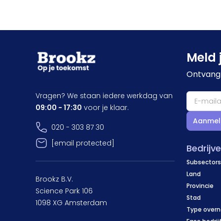
Meld 
Ontvang 
Vragen? We staan iedere werkdag van
09:00 - 17:30
voor je klaar.
Aanmel
020 - 303 87 30
[email protected]
Bedrijv
Subsectors
Land
Brookz B.V.
Provincie
Science Park 106
Stad
1098 XG Amsterdam
Type over