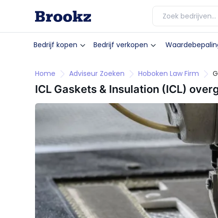
Bedrijf kopen
Bedrijf verkopen
Waardebepalin
Home
Adviseur Zoeken
Hoboken Law Firm
G
ICL Gaskets & Insulation (ICL) ov