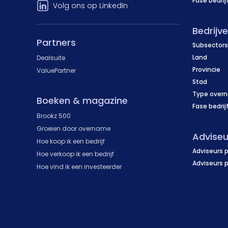
Fase bedrij
Volg ons op LinkedIn
Bedrijv
Partners
Subsectors
Land
Dealsuite
Provincie
ValuePartner
Stad
Type over
Boeken & magazine
Fase bedrij
Brookz 500
Groeien door overname
Adviseu
Hoe koop ik een bedrijf
Adviseurs p
Hoe verkoop ik een bedrijf
Adviseurs 
Hoe vind ik een investeerder