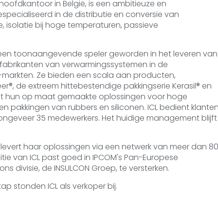
hoofdkantoor in België, is een ambitieuze en
ecialiseerd in de distributie en conversie van
, isolatie bij hoge temperaturen, passieve
, is een toonaangevende speler geworden in het leveren van
fabrikanten van verwarmingssystemen in de
C-markten. Ze bieden een scala aan producten,
er®, de extreem hittebestendige pakkingserie Kerasil® en
ast hun op maat gemaakte oplossingen voor hoge
n pakkingen van rubbers en siliconen. ICL bedient klante
ongeveer 35 medewerkers. Het huidige management blijft
levert haar oplossingen via een netwerk van meer dan 8
itie van ICL past goed in IPCOM's Pan-Europese
ns divisie, de INSULCON Groep, te versterken.
ap stonden ICL als verkoper bij.