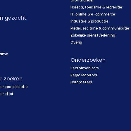
f
Groothandel
Horeca, toerisme & recreatie
IT, online & e-commerce
en gezocht
Industrie & productie
Media, reclame & communicatie
Zakelijke dienstverlening
Overig
name
Onderzoeken
f
Sectormonitors
Regio Monitors
r zoeken
Barometers
er specialisatie
per stad