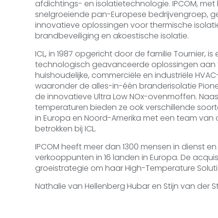
afdichtings- en isolatietechnologie. IPCOM, met 
snelgroeiende pan-Europese bedrijvengroep, gesp
innovatieve oplossingen voor thermische isolatie
brandbeveiliging en akoestische isolatie.
ICL, in 1987 opgericht door de familie Tournier
technologisch geavanceerde oplossingen aan 
huishoudelijke, commerciële en industriële HVA
waaronder de alles-in-één branderisolatie Pione
de innovatieve Ultra Low NOx-ovenmoffen. Na
temperaturen bieden ze ook verschillende soorte
in Europa en Noord-Amerika met een team van 
betrokken bij ICL.
IPCOM heeft meer dan 1300 mensen in dienst en 
verkooppunten in 16 landen in Europa. De acquis
groeistrategie om haar High-Temperature Solutio
Nathalie van Hellenberg Hubar en Stijn van der St