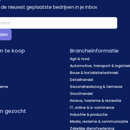
de nieuwst geplaatste bedrijven in je inbox
den
en te koop
Brancheinformatie
Agri & food
Automotive, transport & logistie
Bouw & Installatietechniek
Detailhandel
name
Gezondheidszorg & farmacie
f
Groothandel
Horeca, toerisme & recreatie
IT, online & e-commerce
en gezocht
Industrie & productie
Media, reclame & communicatie
Zakelijke dienstverlening