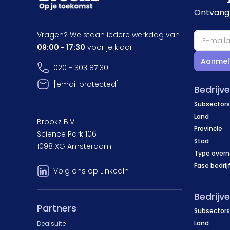
Ontvang 
Vragen? We staan iedere werkdag van
09:00 - 17:30
voor je klaar.
Aanmel
020 - 303 87 30
[email protected]
Bedrijv
Subsectors
Land
Brookz B.V.
Provincie
Science Park 106
Stad
1098 XG Amsterdam
Type over
Fase bedrij
Volg ons op LinkedIn
Bedrijv
Partners
Subsectors
Land
Dealsuite