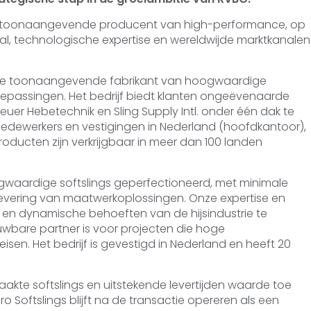
 een toonaangevende producent van high-performance, op
l, technologische expertise en wereldwijde marktkanalen
is de toonaangevende fabrikant van hoogwaardige
oepassingen. Het bedrijf biedt klanten ongeëvenaarde
Heuer Hebetechnik en Sling Supply Intl. onder één dak te
edewerkers en vestigingen in Nederland (hoofdkantoor),
e producten zijn verkrijgbaar in meer dan 100 landen
gwaardige softslings geperfectioneerd, met minimale
 levering van maatwerkoplossingen. Onze expertise en
rse en dynamische behoeften van de hijsindustrie te
wbare partner is voor projecten die hoge
eisen. Het bedrijf is gevestigd in Nederland en heeft 20
kte softslings en uitstekende levertijden waarde toe
Softslings blijft na de transactie opereren als een