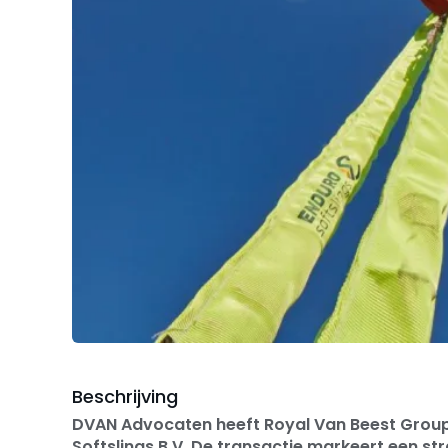
Beschrijving
DVAN Advocaten heeft Royal Van Beest Group
Softslings B.V. De transactie markeert een st