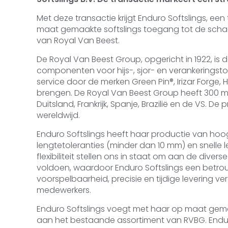
Met deze transactie krijgt Enduro Softslings,
maat gemaakte softslings toegang tot de schaa
van Royal Van Beest.
De Royal Van Beest Group, opgericht in 1922, 
componenten voor hijs-, sjor- en verankeringst
service door de merken Green Pin®, Irizar Forge, 
brengen. De Royal Van Beest Group heeft 300 m
Duitsland, Frankrijk, Spanje, Brazilië en de VS. D
wereldwijd.
Enduro Softslings heeft haar productie van hoo
lengtetoleranties (minder dan 10 mm) en snelle
flexibiliteit stellen ons in staat om aan de dive
voldoen, waardoor Enduro Softslings een betrou
voorspelbaarheid, precisie en tijdige levering ver
medewerkers.
Enduro Softslings voegt met haar op maat gemaa
aan het bestaande assortiment van RVBG. Enduro 