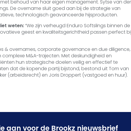
G, met behoud van haar eigen management. Sytse van der
ings. De overname sluit goed aan bij de strategie van
vatieve, technologisch geavanceerde hijsproducten.
iet weten:
“We zijn verheugd Enduro Softslings binnen de
ovatieve geest en kwaliteitsgerichtheid passen perfect bi
es & overnames, corporate governance en due diligence,
n complexe M&A-trajecten. Met deskundigheid en
ënten hun strategische doelen veilig en effectief te
ten dat de kopende partij bijstond, bestond uit Tom van
kker (arbeidsrecht) en Joris Droppert (vastgoed en huur).
je aan voor de Brookz nieuwsbrief