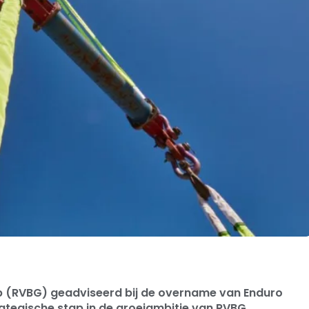
 (RVBG) geadviseerd bij de overname van Enduro
rategische stap in de groeiambitie van RVBG.