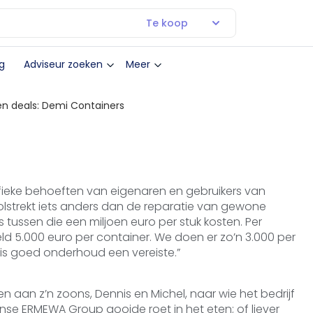
Te koop
g
Adviseur zoeken
Meer
en deals: Demi Containers
fieke behoeften van eigenaren en gebruikers van
 volstrekt iets anders dan de reparatie van gewone
s tussen die een miljoen euro per stuk kosten. Per
d 5.000 euro per container. We doen er zo’n 3.000 per
an is goed onderhoud een vereiste.”
n aan z’n zoons, Dennis en Michel, naar wie het bedrijf
se ERMEWA Group gooide roet in het eten; of liever