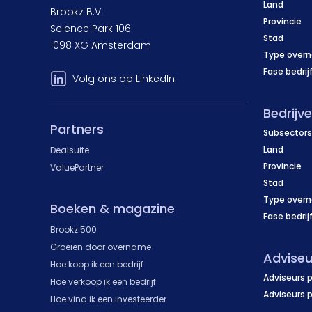
Land
Brookz B.V.
Provincie
Science Park 106
Stad
1098 XG Amsterdam
Type over
Fase bedrij
Volg ons op LinkedIn
Bedrijv
Partners
Subsectors
Land
Dealsuite
Provincie
ValuePartner
Stad
Type over
Boeken & magazine
Fase bedrij
Brookz 500
Groeien door overname
Adviseu
Hoe koop ik een bedrijf
Adviseurs p
Hoe verkoop ik een bedrijf
Adviseurs 
Hoe vind ik een investeerder