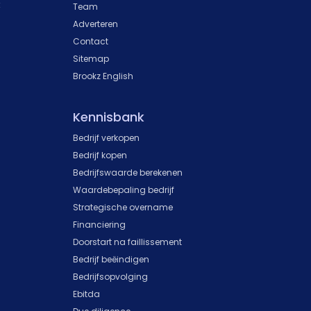
k
Team
Adverteren
Contact
Sitemap
Brookz English
Kennisbank
Bedrijf verkopen
Bedrijf kopen
Bedrijfswaarde berekenen
Waardebepaling bedrijf
Strategische overname
Financiering
Doorstart na faillissement
Bedrijf beëindigen
Bedrijfsopvolging
Ebitda