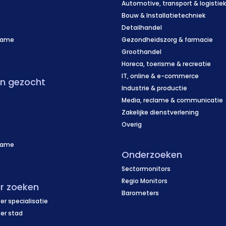
Automotive, transport & logistie
Bouw & Installatietechniek
Detailhandel
name
Gezondheidszorg & farmacie
f
Groothandel
Horeca, toerisme & recreatie
IT, online & e-commerce
en gezocht
Industrie & productie
Media, reclame & communicatie
Zakelijke dienstverlening
Overig
name
Onderzoeken
f
Sectormonitors
Regio Monitors
r zoeken
Barometers
er specialisatie
per stad