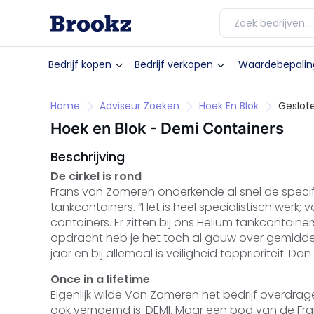
Bedrijf kopen
Bedrijf verkopen
Waardebepalin
Home
Adviseur Zoeken
Hoek En Blok
Geslot
Hoek en Blok - Demi Containers
Beschrijving
De cirkel is rond
Frans van Zomeren onderkende al snel de speci
tankcontainers. “Het is heel specialistisch werk;
containers. Er zitten bij ons Helium tankcontainer
opdracht heb je het toch al gauw over gemiddel
jaar en bij allemaal is veiligheid topprioriteit. D
Once in a lifetime
Eigenlijk wilde Van Zomeren het bedrijf overdrage
ook vernoemd is: DEMI. Maar een bod van de Fran