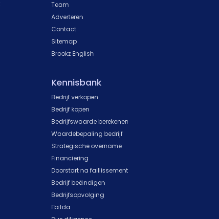
k
Team
Adverteren
Contact
Sitemap
Brookz English
Kennisbank
Bedrijf verkopen
Bedrijf kopen
Bedrijfswaarde berekenen
Waardebepaling bedrijf
Strategische overname
Financiering
Doorstart na faillissement
Bedrijf beëindigen
Bedrijfsopvolging
Ebitda