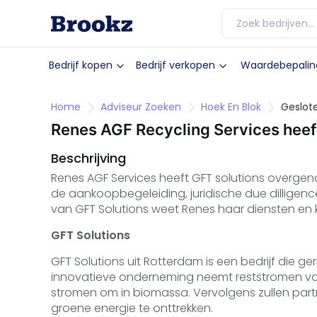
Bedrijf kopen
Bedrijf verkopen
Waardebepalin
Home
Adviseur Zoeken
Hoek En Blok
Geslote
Renes AGF Recycling Services hee
Beschrijving
Renes AGF Services heeft GFT solutions overgeno
de aankoopbegeleiding, juridische due dilligen
van GFT Solutions weet Renes haar diensten en kw
GFT Solutions
GFT Solutions uit Rotterdam is een bedrijf die g
innovatieve onderneming neemt reststromen va
stromen om in biomassa. Vervolgens zullen par
groene energie te onttrekken.