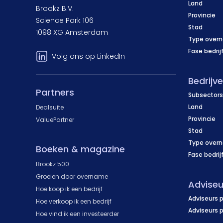
Land
Brookz B.V.
Provincie
Science Park 106
Stad
1098 XG Amsterdam
Type over
Fase bedrij
Volg ons op LinkedIn
Bedrijv
Partners
Subsectors
Land
Dealsuite
Provincie
ValuePartner
Stad
Type over
Boeken & magazine
Fase bedrij
Brookz 500
Groeien door overname
Adviseu
Hoe koop ik een bedrijf
Adviseurs p
Hoe verkoop ik een bedrijf
Adviseurs 
Hoe vind ik een investeerder