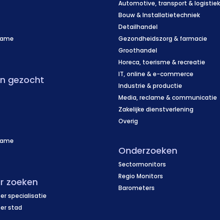
Automotive, transport & logistie
Bouw & Installatietechniek
Detailhandel
name
Gezondheidszorg & farmacie
f
Groothandel
Horeca, toerisme & recreatie
IT, online & e-commerce
en gezocht
Industrie & productie
Media, reclame & communicatie
Zakelijke dienstverlening
Overig
name
Onderzoeken
f
Sectormonitors
Regio Monitors
r zoeken
Barometers
er specialisatie
per stad