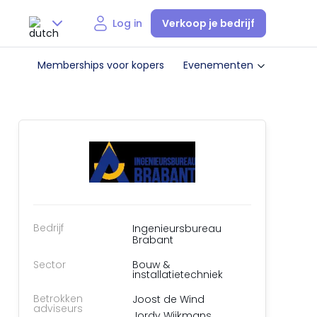
Verkoop je bedrijf
Log in
Nederlands
Memberships voor kopers
Evenementen
English
Bedrijf
Ingenieursbureau
Brabant
Sector
Bouw &
installatietechniek
Betrokken
Joost de Wind
adviseurs
Jordy Wijkmans