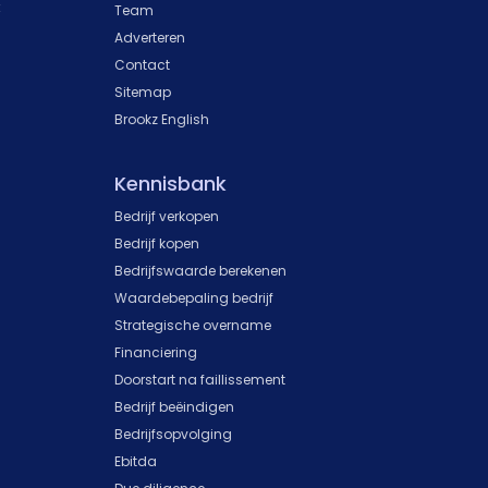
k
Team
Adverteren
Contact
Sitemap
Brookz English
Kennisbank
Bedrijf verkopen
Bedrijf kopen
Bedrijfswaarde berekenen
Waardebepaling bedrijf
Strategische overname
Financiering
Doorstart na faillissement
Bedrijf beëindigen
Bedrijfsopvolging
Ebitda