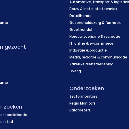
Automotive, transport & logistie
Bouw & Installatietechniek
Detailhandel
name
Gezondheidszorg & farmacie
f
Groothandel
Horeca, toerisme & recreatie
IT, online & e-commerce
en gezocht
Industrie & productie
Media, reclame & communicatie
Zakelijke dienstverlening
Overig
name
Onderzoeken
f
Sectormonitors
Regio Monitors
r zoeken
Barometers
er specialisatie
per stad