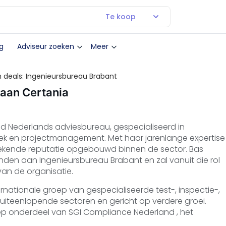
Te koop
g
Adviseur zoeken
Meer
 deals: Ingenieursbureau Brabant
aan Certania
 Nederlands adviesbureau, gespecialiseerd in
ek en projectmanagement. Met haar jarenlange expertise
tstekende reputatie opgebouwd binnen de sector. Bas
bonden aan Ingenieursbureau Brabant en zal vanuit die rol
van de organisatie.
rnationale groep van gespecialiseerde test-, inspectie-,
n uiteenlopende sectoren en gericht op verdere groei.
p onderdeel van SGI Compliance Nederland , het