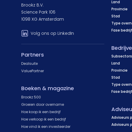
Land
Brookz B.V.
Provincie
Science Park 106
Stad
1098 XG Amsterdam
Type over
Fase bedrij
Volg ons op LinkedIn
Bedrijv
Partners
Subsectors
Land
Dealsuite
Provincie
ValuePartner
Stad
Type over
Boeken & magazine
Fase bedrij
Brookz 500
Groeien door overname
Adviseu
Hoe koop ik een bedrijf
Adviseurs p
Hoe verkoop ik een bedrijf
Adviseurs 
Hoe vind ik een investeerder