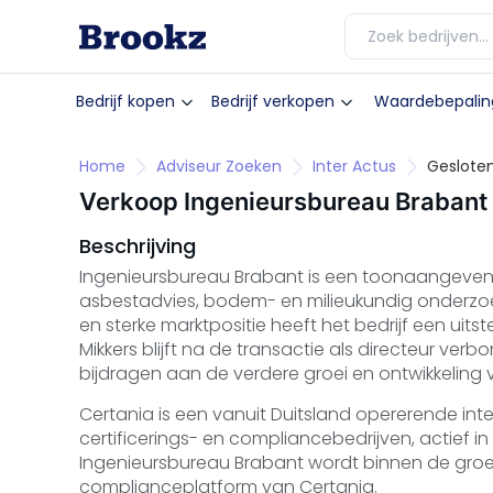
Bedrijf kopen
Bedrijf verkopen
Waardebepalin
Home
Adviseur Zoeken
Inter Actus
Gesloten
Verkoop Ingenieursbureau Brabant 
Beschrijving
Ingenieursbureau Brabant is een toonaangevend
asbestadvies, bodem- en milieukundig onderzo
en sterke marktpositie heeft het bedrijf een ui
Mikkers blijft na de transactie als directeur ver
bijdragen aan de verdere groei en ontwikkeling 
Certania is een vanuit Duitsland opererende inte
certificerings- en compliancebedrijven, actief i
Ingenieursbureau Brabant wordt binnen de groe
complianceplatform van Certania.