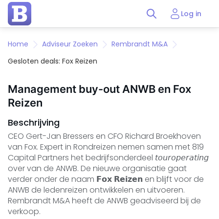
Log in
Home
Adviseur Zoeken
Rembrandt M&A
Gesloten deals: Fox Reizen
Management buy-out ANWB en Fox
Reizen
Beschrijving
CEO Gert-Jan Bressers en CFO Richard Broekhoven
van Fox. Expert in Rondreizen nemen samen met 819
Capital Partners het bedrijfsonderdeel 𝘵𝘰𝘶𝘳𝘰𝘱𝘦𝘳𝘢𝘵𝘪𝘯𝘨
over van de ANWB. De nieuwe organisatie gaat
verder onder de naam 𝗙𝗼𝘅 𝗥𝗲𝗶𝘇𝗲𝗻 en blijft voor de
ANWB de ledenreizen ontwikkelen en uitvoeren.
Rembrandt M&A heeft de ANWB geadviseerd bij de
verkoop.