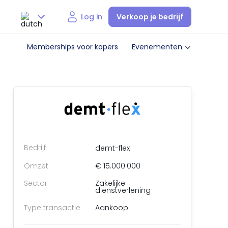
Verkoop je bedrijf
Log in
Nederlands
Memberships voor kopers
Evenementen
English
Bedrijf
demt-flex
Omzet
€ 15.000.000
Sector
Zakelijke
dienstverlening
Type transactie
Aankoop