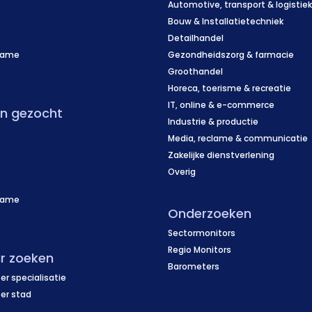
Automotive, transport & logistie
Bouw & Installatietechniek
Detailhandel
name
Gezondheidszorg & farmacie
f
Groothandel
Horeca, toerisme & recreatie
IT, online & e-commerce
en gezocht
Industrie & productie
Media, reclame & communicatie
Zakelijke dienstverlening
Overig
name
Onderzoeken
f
Sectormonitors
Regio Monitors
r zoeken
Barometers
er specialisatie
per stad