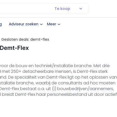
Te koop
g
Adviseur zoeken
Meer
Gesloten deals: demt-flex
 Demt-Flex
voor de bouw en techniek/installatie branche. Met drie
d met 250+ detacheerbare mensen, is Demt-Flex sterk
d. De specialiteit van Demt-Flex ligt op het oplossen van
stallatie branche, waarbij de consultants ad hoc moeten
Demt-Flex bestaat o.a. uit (i) bouwbedrijven/aannemers,
eel breidt Demt-Flex haar personeelsbestand uit door actief