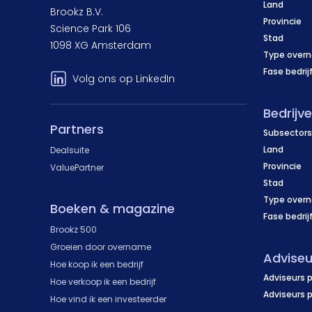
Land
Brookz B.V.
Provincie
Science Park 106
Stad
1098 XG Amsterdam
Type over
Fase bedrij
Volg ons op LinkedIn
Bedrijv
Partners
Subsectors
Land
Dealsuite
Provincie
ValuePartner
Stad
Type over
Boeken & magazine
Fase bedrij
Brookz 500
Groeien door overname
Adviseu
Hoe koop ik een bedrijf
Adviseurs p
Hoe verkoop ik een bedrijf
Adviseurs 
Hoe vind ik een investeerder