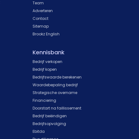
k
Team
Adverteren
Contact
Sitemap
Brookz English
Kennisbank
Bedrijf verkopen
Bedrijf kopen
Bedrijfswaarde berekenen
Waardebepaling bedrijf
Strategische overname
Financiering
Doorstart na faillissement
Bedrijf beëindigen
Bedrijfsopvolging
Ebitda