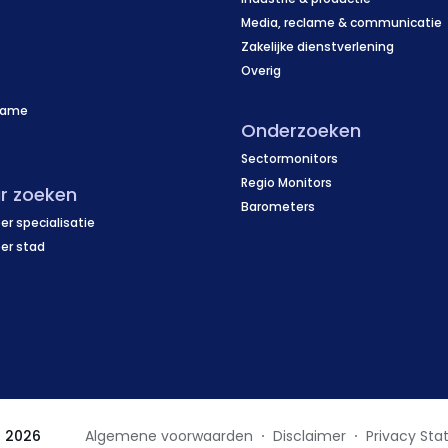
Media, reclame & communicatie
Zakelijke dienstverlening
Overig
name
Onderzoeken
f
Sectormonitors
Regio Monitors
r zoeken
Barometers
er specialisatie
per stad
z 2026
Algemene voorwaarden
Disclaimer
Privacy St