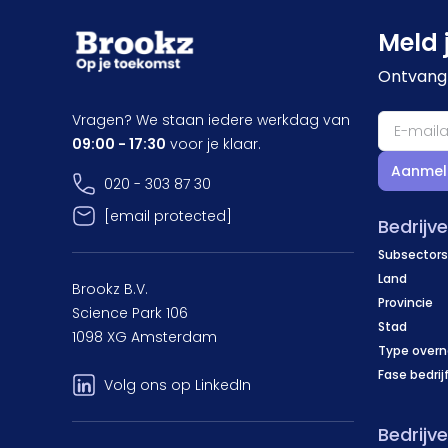
Meld 
Ontvang 
Vragen? We staan iedere werkdag van
09:00 - 17:30
voor je klaar.
Aanmel
020 - 303 87 30
[email protected]
Bedrijv
Subsectors
Land
Brookz B.V.
Provincie
Science Park 106
Stad
1098 XG Amsterdam
Type over
Fase bedrij
Volg ons op LinkedIn
Bedrijv