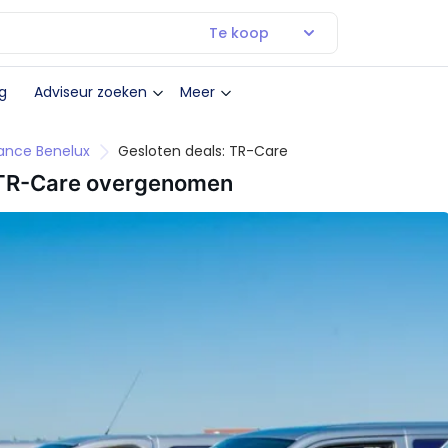
Te koop
g
Adviseur zoeken
Meer
nance Benelux
Gesloten deals: TR-Care
n TR-Care overgenomen