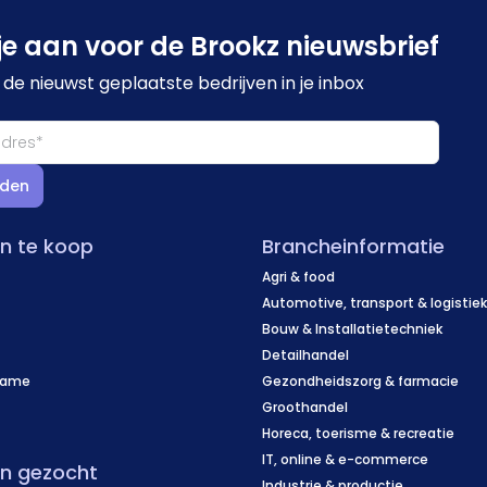
je aan voor de Brookz nieuwsbrief
de nieuwst geplaatste bedrijven in je inbox
den
en te koop
Brancheinformatie
Agri & food
Automotive, transport & logistie
Bouw & Installatietechniek
Detailhandel
name
Gezondheidszorg & farmacie
f
Groothandel
Horeca, toerisme & recreatie
IT, online & e-commerce
en gezocht
Industrie & productie