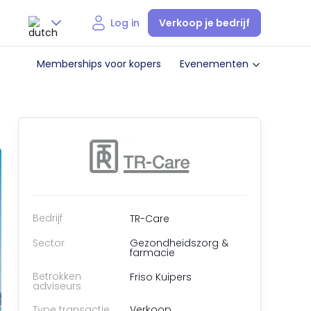
Verkoop je bedrijf
Log in
Nederlands
Memberships voor kopers
Evenementen
English
Bedrijf
TR-Care
Sector
Gezondheidszorg &
farmacie
Betrokken
Friso Kuipers
adviseurs
Type transactie
Verkoop