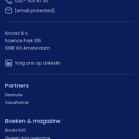
020 - 303 87 30
[email protected]
Brookz B.V.
Science Park 106
1098 XG Amsterdam
Volg ons op LinkedIn
Partners
Dealsuite
ValuePartner
Boeken & magazine
Brookz 500
Groeien door overname