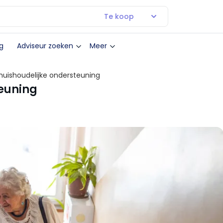
Te koop
g
Adviseur zoeken
Meer
 huishoudelijke ondersteuning
teuning