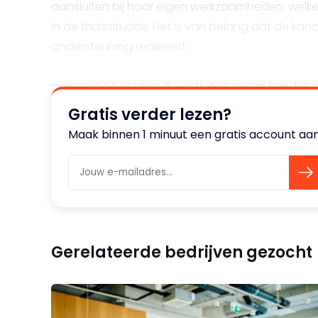
aansluiten bij haar eigen werkzaamheden, welke 
in de thuissituatie. Het is van belang dat de ka
ondersteuning realiseert.
In essentie bestaan de activiteiten van kandidaa
aangevuld met gecombineerde activiteiten va
Gratis verder lezen?
Maak binnen 1 minuut een gratis account aan 
Regio
Het werkgebied van Kandidaat bevindt zich bij vo
Leidse Gebied (Leiden, Voorschoten en Leiderdo
focus op bovenstaande omschreven regio dient 
onderstaande kaart van de provincie Zuid-Holla
Gerelateerde bedrijven gezocht