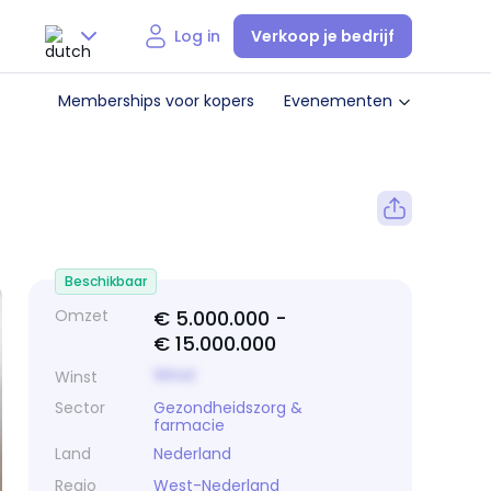
Verkoop je bedrijf
Log in
Nederlands
Memberships voor kopers
Evenementen
English
Beschikbaar
Omzet
€ 5.000.000 -
€ 15.000.000
Winst
Winst
Sector
Gezondheidszorg &
farmacie
Land
Nederland
Regio
West-Nederland