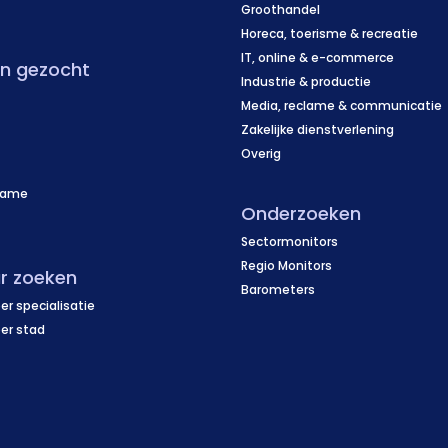
f
Groothandel
Horeca, toerisme & recreatie
IT, online & e-commerce
en gezocht
Industrie & productie
Media, reclame & communicatie
Zakelijke dienstverlening
Overig
name
Onderzoeken
f
Sectormonitors
Regio Monitors
r zoeken
Barometers
er specialisatie
per stad