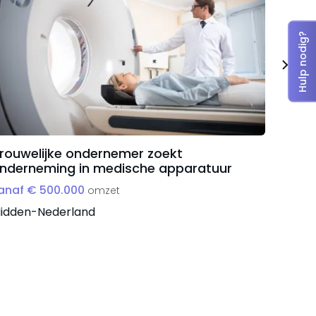
Hulp nodig?
rouwelijke ondernemer zoekt
Groei
nderneming in medische apparatuur
overn
anaf € 500.000
vanaf 
omzet
idden-Nederland
Zuid-N