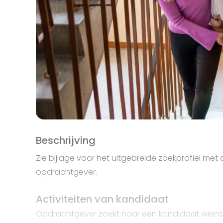
Beschrijving
Zie bijlage voor het uitgebreide zoekprofiel met
opdrachtgever.
Activiteiten van kandidaat
Opdrachtgever zoekt naar een kandidaat wiens a