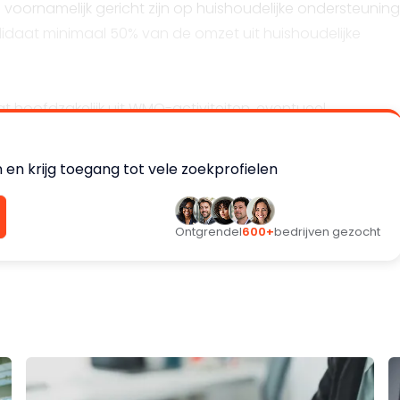
voornamelijk gericht zijn op huishoudelijke ondersteuning
ndidaat minimaal 50% van de omzet uit huishoudelijke
t hoofdzakelijk uit WMO-activiteiten, eventueel
n WMO en WLZ.
en krijg toegang tot vele zoekprofielen
orkeur in de gemeente (1) Den Haag, (2) Rijswijk of (3) het
Ontgrendel
600+
bedrijven gezocht
rp). Aangrenzende gebieden zijn mogelijk, waarbij de
te zijn. Het focusgebied is weergegeven in de
nd.