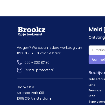
Meld 
Ontvang 
Vragen? We staan iedere werkdag van
09:00 - 17:30
voor je klaar.
Aanmel
020 - 303 87 30
[email protected]
Bedrijv
Subsectors
Land
Brookz B.V.
Provincie
Science Park 106
Stad
1098 XG Amsterdam
Type over