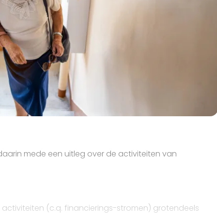
 daarin mede een uitleg over de activiteiten van
ctiviteiten (c.q. financierings-stromen) grotendeels