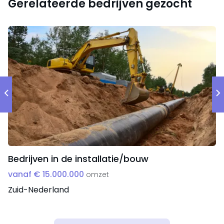
Gerelateerde bedrijven gezocht
Criteria
Jaaromzet: €2-10 miljoen
Aantal medewerkers: 10-100
Noord-Holland, binnen een straal van 50 kilometer
rondom Purmerend
Bedrijven in de installatie/bouw
vanaf € 15.000.000
omzet
Zuid-Nederland