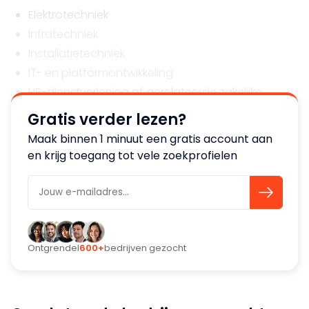
Elektrotechniek
Infratechniek
Installatietechniek
IT- en platformontwikkeling
HR-dienstverlening of gerelateerde zakelijke
dienstverlening (uitgezonderd uitzend- en
Gratis verder lezen?
detacheringsbureaus)
Maak binnen 1 minuut een gratis account aan
en krijg toegang tot vele zoekprofielen
Belangrijker dan de branche is dat de dagelijkse
operatie reeds belegd is bij het personeel, zodat de
koper zich kan richten op optimalisatie,
professionalisatie en automatisering. Daarnaast ligt
de focus op het strategisch uitbouwen van de
Ontgrendel
600+
bedrijven gezocht
organisatie, door middel van procesverbetering,
marktpositionering en gerichte groei-initiatieven.