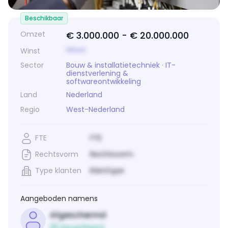
Beschikbaar
Omzet
€ 3.000.000 -
€ 20.000.000
Winst
Winst
Sector
Bouw & installatietechniek
·
IT-
dienstverlening &
softwareontwikkeling
Land
Nederland
Regio
West-Nederland
FTE
FTE
Rechtsvorm
Rechtsvorm
Type klanten
Klanttype
Aangeboden namens
Afgeschermd
Geverifieerd