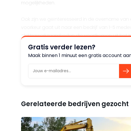
mogelijkheden.
Ook zijn we geïnteresseerd in de overname van e
voorkeur gaat uit naar een bedrijf van 1-5 medew
elektrawerkzaamheden die voortkomen uit het i
Gratis verder lezen?
Maak binnen 1 minuut een gratis account aan 
Gerelateerde bedrijven gezocht