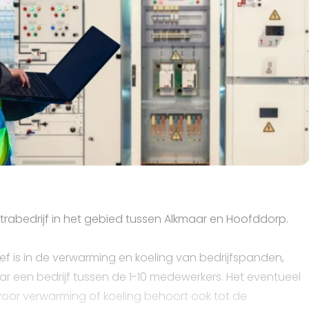
ektrabedrijf in het gebied tussen Alkmaar en Hoofddorp.
tief is in de verwarming en koeling van bedrijfspanden,
aar een bedrijf tussen de 1-10 medewerkers. Het eventueel
or verwarming of koeling behoort ook tot de