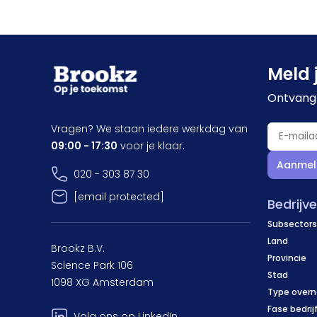
Meld 
Ontvang 
Vragen? We staan iedere werkdag van
09:00 - 17:30
voor je klaar.
Aanmel
020 - 303 87 30
[email protected]
Bedrijv
Subsectors
Land
Brookz B.V.
Provincie
Science Park 106
Stad
1098 XG Amsterdam
Type over
Fase bedrij
Volg ons op LinkedIn