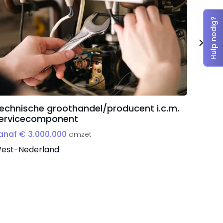
Hulp nodig?
echnische groothandel/producent i.c.m.
Onder
ervicecomponent
vanaf 
anaf € 3.000.000
omzet
Zuid-N
est-Nederland