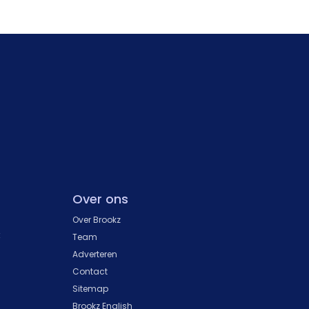
Over ons
Over Brookz
k
Team
Adverteren
Contact
Sitemap
Brookz English