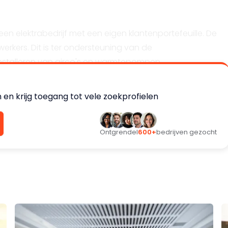
en elektrabedrijf met een eigen klantenportefeuille. De
erkers. Dit is ter ondersteuning van de
nstalleren van airco's en warmtepompen.
en krijg toegang tot vele zoekprofielen
Ontgrendel
600+
bedrijven gezocht