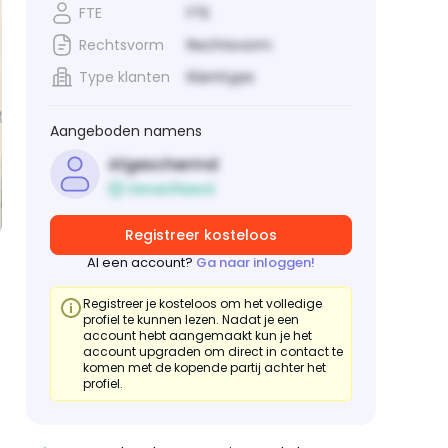
FTE
FTE
Rechtsvorm
Rechtsvorm
Type klanten
Klanttype
Aangeboden namens
Afgeschermd
Geverifieerd
Registreer kosteloos
Al een account?
Ga naar inloggen!
Registreer je kosteloos om het volledige
profiel te kunnen lezen. Nadat je een
account hebt aangemaakt kun je het
account upgraden om direct in contact te
komen met de kopende partij achter het
profiel.