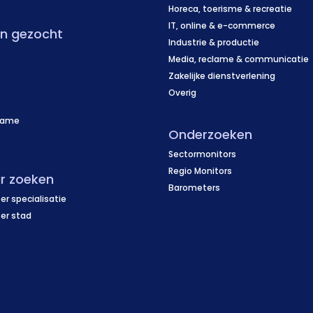
Horeca, toerisme & recreatie
IT, online & e-commerce
en gezocht
Industrie & productie
Media, reclame & communicatie
Zakelijke dienstverlening
Overig
name
Onderzoeken
f
Sectormonitors
Regio Monitors
r zoeken
Barometers
er specialisatie
per stad