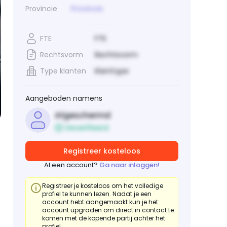
Provincie
Provincie
FTE
FTE
Rechtsvorm
Rechtsvorm
Type klanten
Klanttype
Aangeboden namens
Afgeschermd
Geverifieerd
Registreer kosteloos
Al een account?
Ga naar inloggen!
Registreer je kosteloos om het volledige
profiel te kunnen lezen. Nadat je een
account hebt aangemaakt kun je het
account upgraden om direct in contact te
komen met de kopende partij achter het
profiel.