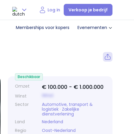
Verkoop je bedrijf
Log in
Nederlands
Memberships voor kopers
Evenementen
English
Beschikbaar
Omzet
€ 100.000 -
€ 1.000.000
Winst
Winst
Sector
Automotive, transport &
logistiek
·
Zakelijke
dienstverlening
Land
Nederland
Regio
Oost-Nederland