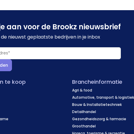
je aan voor de Brookz nieuwsbrief
de nieuwst geplaatste bedrijven in je inbox
den
en te koop
Brancheinformatie
Agri & food
Automotive, transport & logistie
Bouw & Installatietechniek
Detailhandel
name
Gezondheidszorg & farmacie
f
Groothandel
Horeca, toerisme & recreatie