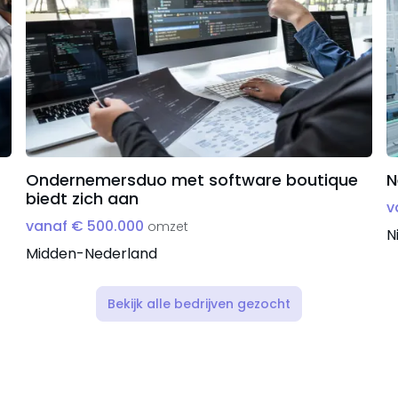
Ondernemersduo met software boutique
N
biedt zich aan
v
vanaf € 500.000
omzet
N
Midden-Nederland
Bekijk alle bedrijven gezocht