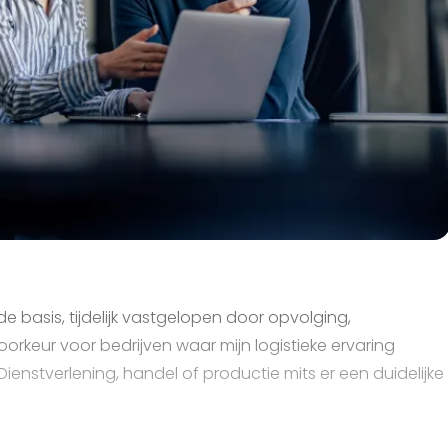
 basis, tijdelijk vastgelopen door opvolging,
orkeur voor bedrijven waar mijn logistieke ervaring
nstverlening, handel of productie mits er een duidelijke