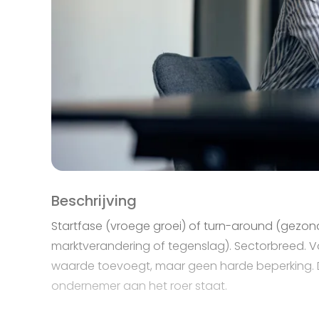
Beschrijving
Startfase (vroege groei) of turn-around (gezonde
marktverandering of tegenslag).
Sectorbreed. Vo
waarde toevoegt, maar geen harde beperking. Die
ondernemer aan het roer staat.