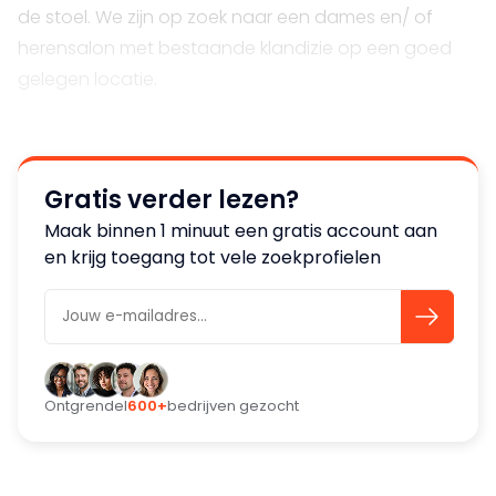
de stoel. We zijn op zoek naar een dames en/ of
herensalon met bestaande klandizie op een goed
gelegen locatie.
Gratis verder lezen?
Maak binnen 1 minuut een gratis account aan
en krijg toegang tot vele zoekprofielen
Ontgrendel
600+
bedrijven gezocht