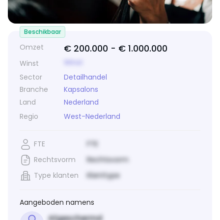
Beschikbaar
Omzet
€ 200.000 -
€ 1.000.000
Winst
Winst
Sector
Detailhandel
Branche
Kapsalons
Land
Nederland
Regio
West-Nederland
FTE
FTE
Rechtsvorm
Rechtsvorm
Type klanten
Klanttype
Aangeboden namens
Afgeschermd