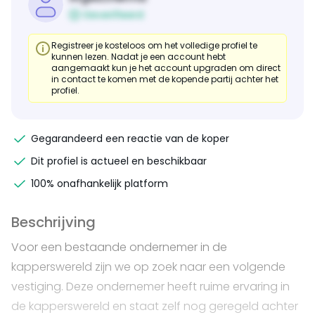
Geverifieerd
Registreer je kosteloos om het volledige profiel te
kunnen lezen. Nadat je een account hebt
aangemaakt kun je het account upgraden om direct
in contact te komen met de kopende partij achter het
profiel.
Gegarandeerd een reactie van de koper
Dit profiel is actueel en beschikbaar
100% onafhankelijk platform
Beschrijving
Voor een bestaande ondernemer in de
kapperswereld zijn we op zoek naar een volgende
vestiging. Deze ondernemer heeft ruime ervaring in
de kapperswereld en staat zelf nog geregeld achter