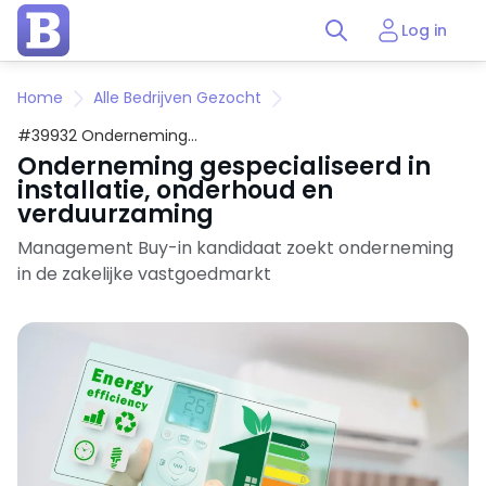
Log in
Home
Alle Bedrijven Gezocht
#39932 Onderneming
gespecialiseerd in installatie,
Onderneming gespecialiseerd in
onderhoud en verduurzaming
installatie, onderhoud en
verduurzaming
Management Buy-in kandidaat zoekt onderneming
in de zakelijke vastgoedmarkt