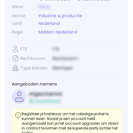
Winst
Winst
Sector
Industrie & productie
Land
Nederland
Regio
Midden-Nederland
FTE
FTE
Rechtsvorm
Rechtsvorm
Type klanten
Klanttype
Aangeboden namens
Afgeschermd
Geverifieerd
Registreer je kosteloos om het volledige profiel te
kunnen lezen. Nadat je een account hebt
aangemaakt kun je het account upgraden om direct
in contact te komen met de kopende partij achter het
profiel.