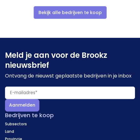
Uitbreiding van het aantal bierstijlen levert direct
extra omzet bij bestaande klanten;
Bekijk alle bedrijven te koop
Bierbrouwworkshops voor groepen en
bedrijfsuitjes zijn een financieel aantrekkelijke
nevenactiviteit met een groeiende vraag.
Meld je aan voor de Brookz
nieuwsbrief
Ontvang de nieuwst geplaatste bedrijven in je inbox
Aanmelden
Bedrijven te koop
Subsectors
Land
Provincie