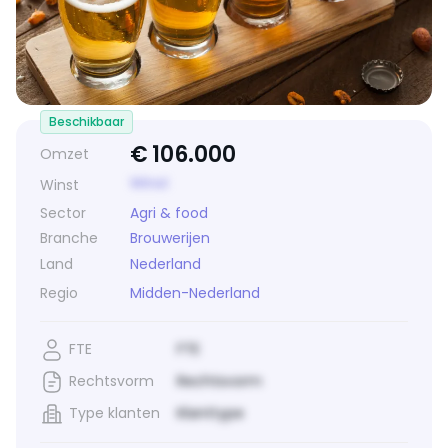
Beschikbaar
€
106.000
Omzet
Winst
Winst
Sector
Agri & food
Branche
Brouwerijen
Land
Nederland
Regio
Midden-Nederland
FTE
FTE
Rechtsvorm
Rechtsvorm
Type klanten
Klanttype