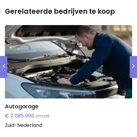
de regio;
Gerelateerde bedrijven te koop
Loyaal klantenbestand met hoge
terugkeerfrequentie;
Huidig assortiment van zes bierstijlen biedt directe
uitbreidingsruimte;
Het tweede merk bevindt zich in een groeifase
met nog onbenut potentieel.
Kansen en groeimogelijkheden
De onderneming beschikt over meerdere
concrete groeivectoren:
Autogarage
€ 2.085.000
omzet
Een groot deel van de potentiële afnemers in de
Zuid-Nederland
regio is nog niet benaderd;