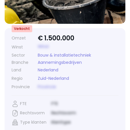
Verkocht
€
1.500.000
Omzet
Winst
Winst
Sector
Bouw & installatietechniek
Branche
Aannemingsbedrijven
Land
Nederland
Regio
Zuid-Nederland
Provincie
Provincie
FTE
FTE
Rechtsvorm
Rechtsvorm
Type klanten
Klanttype