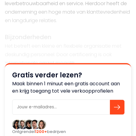
leverbetrouwbaarheid en service. Hierdoor heeft de
onderneming een hoge mate van klanttevredenheid
en langdurige relaties.
Bijzonderheden
Het betreft een kleine en flexibele organisatie met
deskundig personeel. Door certificering is ook
internationale omzet mogelijk.
Gratis verder lezen?
Maak binnen 1 minuut een gratis account aan
en krijg toegang tot vele verkoopprofielen
Ontgrendel
1200+
bedrijven