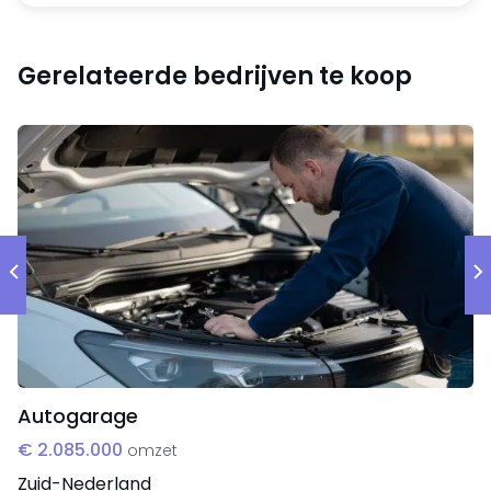
De funding voor een tweede fonds lag door corona
enige tijd stil. Op dit moment trekt de markt weer aan
Gerelateerde bedrijven te koop
en is er weer animo voor. Echter heeft de founder
van het programma in de tussentijd andere stappen
gemaakt - daardoor is het nu tijd voor overname
door een partij die een kickstart wil maken met
behulp van de goede trackrecord van dit bedrijf, de
reeds kant en klaar ontwikkelde programma’s, en de
ingangen in het netwerk.
Ter overname wordt aangeboden
De bedrijfsnaam met zeer goede naam in de
Autogarage
branche en aantoonbaar trackrecord.
€ 2.085.000
omzet
De programma’s: inhoud van het
Zuid-Nederland