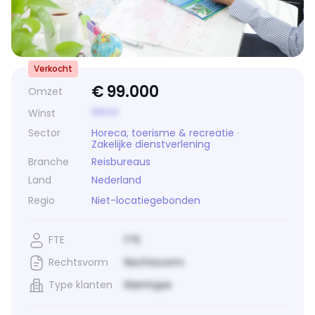
Verkocht
€
99.000
Omzet
Winst
Winst
Sector
Horeca, toerisme & recreatie
·
Zakelijke dienstverlening
Branche
Reisbureaus
Land
Nederland
Regio
Niet-locatiegebonden
FTE
FTE
Rechtsvorm
Rechtsvorm
Type klanten
Klanttype