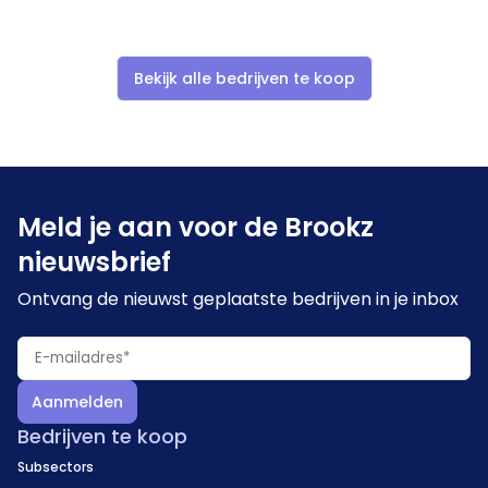
acceleratieprogramma alsmede van alle
innovatie trainingen.
Het klantenbestand: van investeerders,
Bekijk alle bedrijven te koop
persoonlijke overdracht van connecties met de
grote klanten in de branche, alsmede alle
startups, trainers, coaches, en nieuwsbrief
ontvangers.
Meld je aan voor de Brookz
De domeinnaam, website, promotiemateriaal, etc.
Indien gewenst: hulp bij de opstart en overdracht,
nieuwsbrief
door de founder.
Ontvang de nieuwst geplaatste bedrijven in je inbox
Aanmelden
Bedrijven te koop
Subsectors