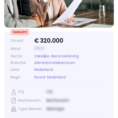
Verkocht
€
320.000
Omzet
Winst
Winst
Sector
Zakelijke dienstverlening
Branche
Administratiekantoren
Land
Nederland
Regio
Noord-Nederland
FTE
FTE
Rechtsvorm
Rechtsvorm
Type klanten
Klanttype