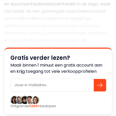
en duurzaamheidswerkzaamheden in de regio, waar
het bedrijf als een gevestigde naam bekend staat.
Als totaalinstallateur bedient het bedrijf op
gedifferentieerde wijze haar klanten, waaronder
aannemers, (semi-)overheidsinstellingen, bedrijven
en particulieren, zowel in nieuwbouw- als
verbouwprojecten. Met een ervaren en loyaal team
legt het bedrijf de nadruk op kwaliteit,
Gratis verder lezen?
betrouwbaarheid, klanttevredenheid en
Maak binnen 1 minuut een gratis account aan
personeelstevredenheid.
en krijg toegang tot vele verkoopprofielen
Bijzonderheden
Ongeveer 80% van de omzet wordt gerealiseerd bij
aannemers en zakelijke klanten, terwijl er bij scholen
en overheid ingezet wordt op groei. De leveranciers
Ontgrendel
1200+
bedrijven
zijn zorgvuldig gespreid, waardoor er geen sprake is