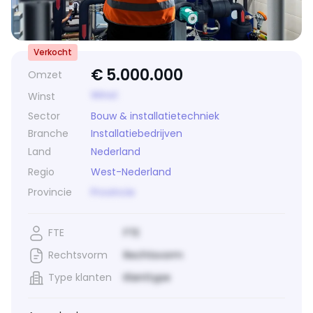
Verkocht
€
5.000.000
Omzet
Winst
Winst
Sector
Bouw & installatietechniek
Branche
Installatiebedrijven
Land
Nederland
Regio
West-Nederland
Provincie
Provincie
FTE
FTE
Rechtsvorm
Rechtsvorm
Type klanten
Klanttype