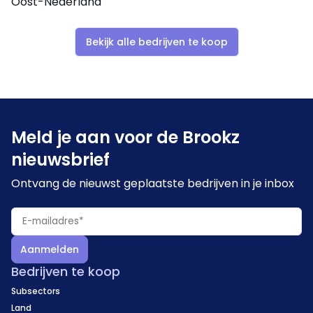
Oost-Nederland
personeelsuitbreiding kan gemakkelijk verdere groei
worden behaald.
Bekijk alle bedrijven te koop
Wat houdt het aangeboden belang en
transactievorm in
Het volledige aandelenpakket wordt te koop
aangeboden, maar een meerderheidsbelang is ook
Meld je aan voor de Brookz
bespreekbaar. Het vastgoed is ook beschikbaar voor
nieuwsbrief
overname. Andere overnamestructuren zijn
Ontvang de nieuwst geplaatste bedrijven in je inbox
bespreekbaar.
Aanmelden
Bedrijven te koop
Subsectors
Land