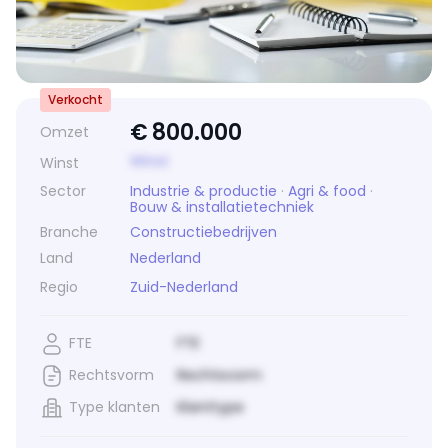
Verkocht
€
800.000
Omzet
Winst
Winst
Sector
Industrie & productie
·
Agri & food
·
Bouw & installatietechniek
Branche
Constructiebedrijven
Land
Nederland
Regio
Zuid-Nederland
FTE
FTE
Rechtsvorm
Rechtsvorm
Type klanten
Klanttype