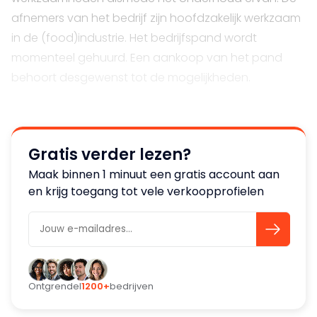
afnemers van het bedrijf zijn hoofdzakelijk werkzaam
in de (food)industrie. Het bedrijfspand wordt
momenteel gehuurd. Een aankoop van het pand
behoort desgewenst tot de mogelijkheden.
Gratis verder lezen?
Maak binnen 1 minuut een gratis account aan
en krijg toegang tot vele verkoopprofielen
Ontgrendel
1200+
bedrijven