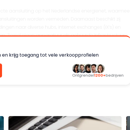
cte aansluiting op het Nederlandse energienet, waarmee
sluitingen worden vermeden. Daarnaast beschikt zij
ndingen naar diverse hubs, internet exchanges (IX’s) en
en. Zowel eigen apparatuur als gehuurde infrastructuur
t voor een robuuste en flexibele opzet.
 en krijg toegang tot vele verkoopprofielen
rsoneelsbezetting. Het datacenter op één locatie bevindt
terdam. Het bedrijf beschikt over een dark fiber-
Ontgrendel
1200+
bedrijven
irtuele fiber-verbinding met een secundaire hub, waardoo
changes (IX’s) en transits.
 volgende voordelen: