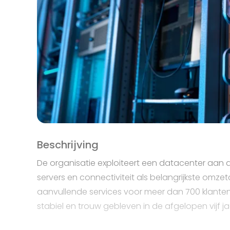
Beschrijving
De organisatie exploiteert een datacenter aan d
servers en connectiviteit als belangrijkste omz
aanvullende services voor meer dan 700 klanten,
stabiel en trouw gebleven in de afgelopen vijf ja