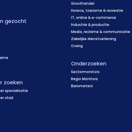
f
Groothandel
Horeca, toerisme & recreatie
IT, online & e-commerce
en gezocht
Industrie & productie
Media, reclame & communicatie
Zakelijke dienstverlening
Overig
name
Onderzoeken
f
Sectormonitors
Regio Monitors
r zoeken
Barometers
er specialisatie
per stad