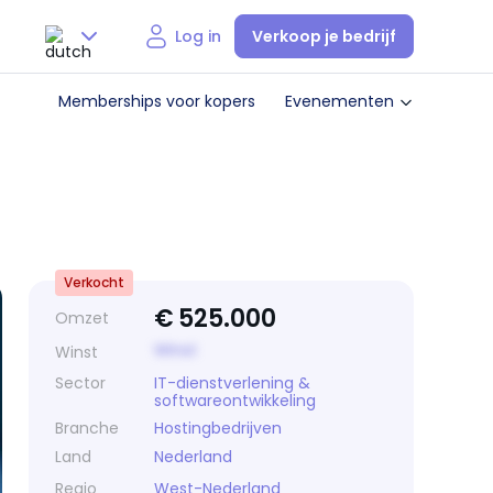
Verkoop je bedrijf
Log in
Nederlands
Memberships voor kopers
Evenementen
English
Verkocht
€
525.000
Omzet
Winst
Winst
Sector
IT-dienstverlening &
softwareontwikkeling
Branche
Hostingbedrijven
Land
Nederland
Regio
West-Nederland