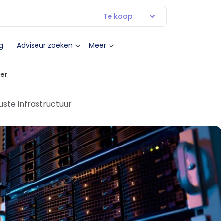
Te koop
g
Adviseur zoeken
Meer
er
uste infrastructuur