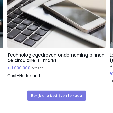
r de uitbreiding van datacenters of AI-bedrijven
tenbestand en marktpositie
asbare hardware zorgen voor maximale veiligheid en
ienet: Anders op korte termijn nauwelijks beschikbaar
Technologiegedreven onderneming binnen
L
de circulaire IT-markt
(
e
€ 1.000.000
omzet
€
Oost-Nederland
O
Bekijk alle bedrijven te koop