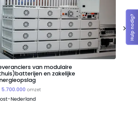
Hulp nodig?
everanciers van modulaire
Adult 
thuis)batterijen en zakelijke
€ 84.
nergieopslag
Noord-
 5.700.000
omzet
ost-Nederland