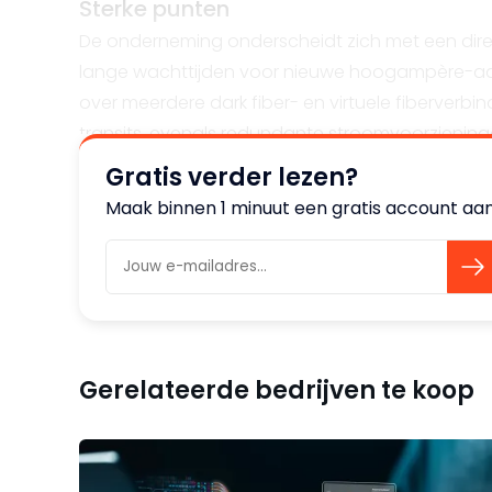
Sterke punten
De onderneming onderscheidt zich met een dire
lange wachttijden voor nieuwe hoogampère-aan
over meerdere dark fiber- en virtuele fiberverbi
transits, evenals redundante stroomvoorziening
op een nabijgelegen IX worden ingezet, wat zorg
Gratis verder lezen?
Maak binnen 1 minuut een gratis account aan
Organisatie en de huisvesting
Dit familiebedrijf opereert met een minimale pe
zich op een bedrijventerrein aan de rand van Rot
verbinding met een lokale internethub en een v
klanten toegang hebben tot meerdere internet ex
Gerelateerde bedrijven te koop
Kansen en groeimogelijkheden
Deze investering biedt een nieuwe eigenaar de