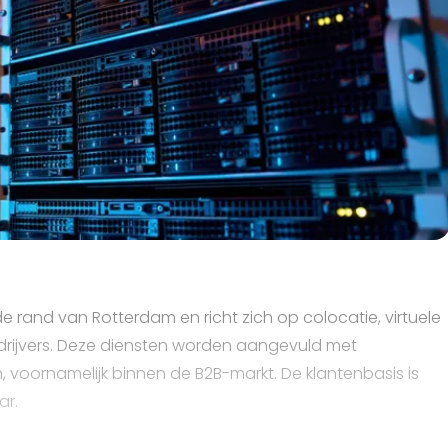
e rand van Rotterdam en richt zich op colocatie, virtuele
etdrijvers. Deze diensten worden aangevuld met
 voornamelijk binnen de B2B-markt. De klantenbasis is
ar.