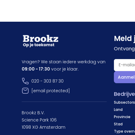
Meld 
Ontvang 
Vragen? We staan iedere werkdag van
09:00 - 17:30
voor je klaar.
Aanmel
020 - 303 87 30
[email protected]
Bedrijv
Subsectors
Land
Brookz B.V.
Provincie
Science Park 106
Stad
1098 XG Amsterdam
Type over