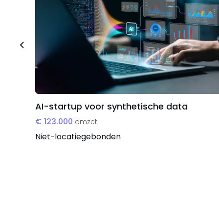
Marktexpansie: Strategische uitvalsbasis voo
Buy-and-build: Efficiënt opschalen van klan
Concurrentievoordeel: Eigen assets en aanp
flexibiliteit
Directe aansluiting op het Nederlandse energ
AI-startup voor synthetische data
€ 123.000
omzet
Niet-locatiegebonden