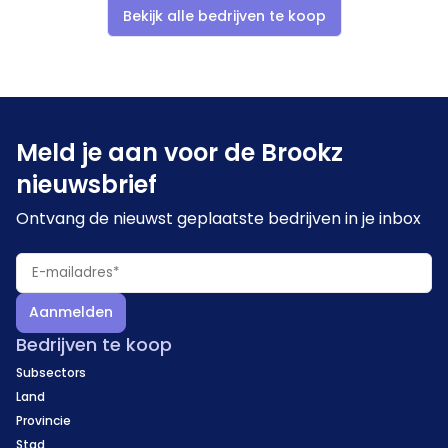
betrokken en staan open voor een transitieperiode
Bekijk alle bedrijven te koop
na de overname. De onderneming zoekt primair een
strategische partner, maar staat ook open voor MBI-
kandidaten of investeerders met relevante ervaring.
Meld je aan voor de Brookz
nieuwsbrief
Ontvang de nieuwst geplaatste bedrijven in je inbox
Aanmelden
Bedrijven te koop
Subsectors
Land
Provincie
Stad