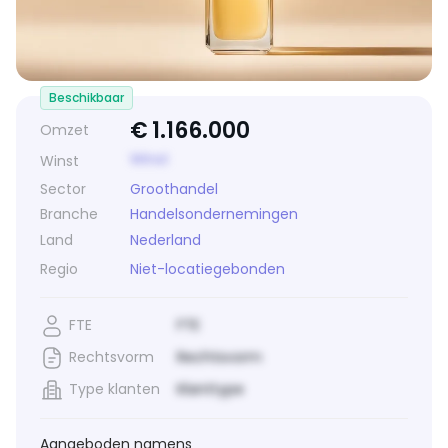
Beschikbaar
€
1.166.000
Omzet
Winst
Winst
Sector
Groothandel
Branche
Handelsondernemingen
Land
Nederland
Regio
Niet-locatiegebonden
FTE
FTE
Rechtsvorm
Rechtsvorm
Type klanten
Klanttype
Aangeboden namens