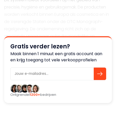
precisie, hygiëne en gebruiksgemak. De producten
worden verkocht binnen Europa als cosmetica en in
de Verenigde Staten onder de OTC Monograph-
regelgeving. De onderneming richt zich op de
groeiende vraag naar gebruiksvriendelijke en
innovatieve toepassingen in huidverzorging.
Gratis verder lezen?
Maak binnen 1 minuut een gratis account aan
Markt en klanten
en krijg toegang tot vele verkoopprofielen
De producten worden geleverd aan klanten in
Europa en de Verenigde Staten, waarbij de
doelgroep zowel consumenten als professionele
gebruikers omvat binnen de dermatologische en
cosmetische sector. De onderneming speelt in op
Ontgrendel
1200+
bedrijven
internationale regelgeving en trends in
huidverzorging.