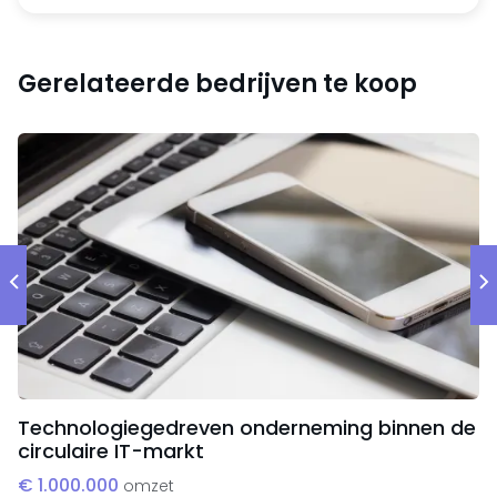
Markt en klanten
De onderneming richt zich op de markt voor
medische hulpmiddelen binnen de Benelux. De
Gerelateerde bedrijven te koop
onderneming opereert in het segment van medische
hulpmiddelen.
De belangrijkste klantengroepen zijn groothandels,
ziekenhuizen thuiszorgorganisaties,
ziekenhuisapotheken en gespecialiseerde
zorgverleners. Daarnaast wordt een deel van de
omzet gerealiseerd via directe verkoopkanalen aan
eindgebruikers.
Technologiegedreven onderneming binnen de
circulaire IT-markt
€ 1.000.000
omzet