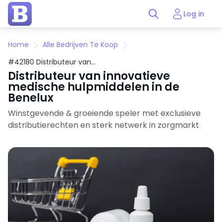
Log in
Home
Alle Bedrijven Te Koop
#42180 Distributeur van
innovatieve medische
Distributeur van innovatieve
hulpmiddelen in de Benelux
medische hulpmiddelen in de
Benelux
Winstgevende & groeiende speler met exclusieve
distributierechten en sterk netwerk in zorgmarkt